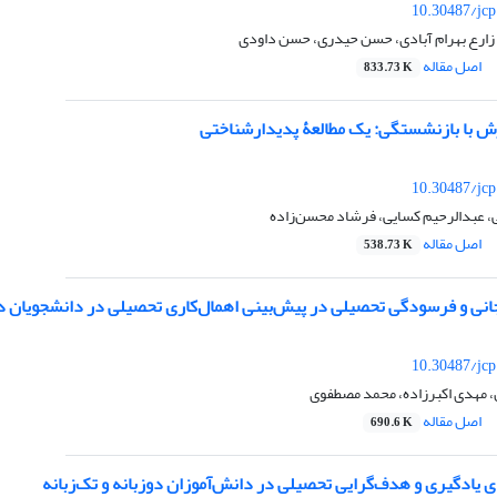
10.30487/jcp
 زارع بهرام آبادی، حسن حیدری، حسن داودی
اصل مقاله
833.73 K
ش با بازنشستگی: یک مطالعۀ پدیدارشناختی
10.30487/jcp
، عبدالرحیم کسایی، فرشاد محسن‌زاده
اصل مقاله
538.73 K
نی و فرسودگی تحصیلی در پیش‌بینی اهمال‌کاری تحصیلی در دانشجویان د
10.30487/jcp
 مهدی اکبرزاده، محمد مصطفوی
اصل مقاله
690.6 K
 یادگیری و هدف‌گرایی تحصیلی در دانش‌آموزان دوزبانه و تک‌زبانه