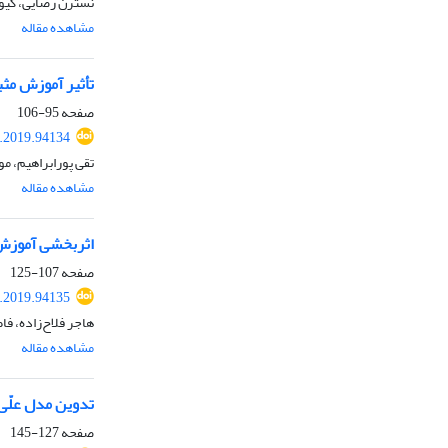
نسترن رضایی، کیو
مشاهده مقاله
تأثیر آموزش مثب
صفحه
95-106
.2019.94134
تقی پورابراهیم، م
مشاهده مقاله
اثربخشی آموزش 
صفحه
107-125
.2019.94135
هاجر فلاح‌زاده، ف
مشاهده مقاله
تدوین مدل علّی
صفحه
127-145