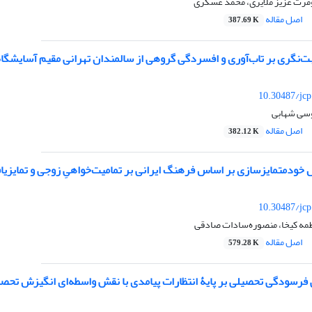
مرث عزیز ملایری، محمد عسگری
اصل مقاله
387.69 K
ت‌نگری بر تاب‌آوری و افسردگی گروهی از سالمندان تهرانی مقیم آسایشگاه
10.30487/jcp
وسی شهابی
اصل مقاله
382.12 K
خودمتمایزسازی بر اساس فرهنگ ایرانی بر تمامیت‌خواهیِ زوجی و تمایزیا
10.30487/jcp
اطمه کیخا، منصوره‌سادات صادقی
اصل مقاله
579.28 K
 فرسودگی تحصیلی بر پایۀ انتظارات پیامدی با نقش واسطه‌ای انگیزش تح