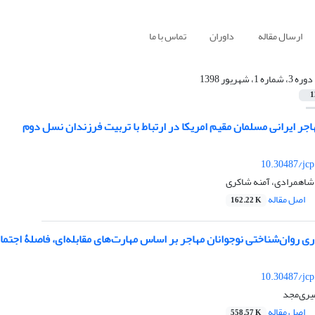
ارسال مقاله
داوران
تماس با ما
دوره 3، شماره 1، شهریور 1398
1
اجر ایرانی مسلمان مقیم امریکا در ارتباط با تربیت فرزندان نسل دوم
10.30487/jcp
شاهمرادی، آمنه شاکری
اصل مقاله
162.22 K
ی روان‌شناختی نوجوانان مهاجر بر اساس مهارت‌های مقابله‌ای، فاصلۀ اجتم
10.30487/jcp
میری‌مجد
اصل مقاله
558.57 K