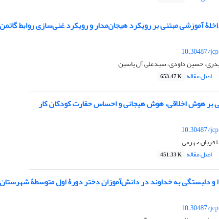
اخلۀ آموزشی مبتنی بر رویکرد هیجان‌مدار و رویکرد غنی‌سازی روابط گاتم
10.30487/jcp
یدری، حسین داودی، سیدعلی آل یاسین
اصل مقاله
653.47 K
نی بر هوش اخلاقی، هوش هیجانی و احساس حقارت کودکان کار
10.30487/jcp
 قربان جهرمی
اصل مقاله
451.33 K
ا و دلبستگی به خداوند در دانش‌آموزان دختر دورۀ اول متوسطۀ شهرستان م
10.30487/jcp