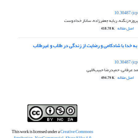
10.30487/jcp
وزه زنگنه، ربابه جعفرزاده، ساناز خدادوست
اصل مقاله
418.78 K
ه خدا با شادکامی و رضایت از زندگی در طلاب و غیر‌طلاب
10.30487/jcp
 عرفانی، حمیدرضا حبیب‌اللهی
اصل مقاله
494.79 K
This work is licensed under a
Creative Commons