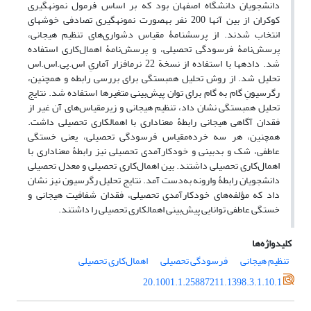
دانشجویان دانشگاه اصفهان بود که بر اساس فرمول نمونه­گیری
کوکران از بین آن­ها 200 نفر به­صورت نمونه­گیری تصادفی خوشه­ای
انتخاب شدند. از پرسش­نامۀ مقیاس دشواری‌های تنظیم هیجانی،
پرسش‌نامۀ فرسودگی تحصیلی، و پرسش‌نامۀ اهمال‌کاری استفاده
شد. داده­ها با استفاده از نسخة 22 نرم­افزار آماریِ اس.پی.اس.اس
تحلیل شد. از روش تحلیل هم­بستگی برای بررسی رابطه و همچنین،
رگرسیونِ گام به گام برای توان پیش‌بینی متغیرها استفاده شد. نتایج
تحلیل هم­بستگی نشان داد، تنظیم هیجانی و زیرمقیاس‌های آن غیر از
فقدان آگاهی هیجانی رابطۀ معناداری با اهمال­کاری تحصیلی داشت.
همچنین، هر سه خرده‌مقیاس فرسودگی تحصیلی، یعنی خستگی
عاطفی، شک و بدبینی و خودکارآمدی تحصیلی نیز رابطۀ معناداری با
اهمال‌کاری تحصیلی داشتند. بین اهمال‌کاری تحصیلی و معدل تحصیلی
دانشجویان رابطۀ وارونه به‌دست آمد. نتایج تحلیل رگرسیون نیز نشان
داد که مؤلفه‌های خودکارآمدی تحصیلی، فقدان شفافیت هیجانی و
خستگی عاطفی توانایی پیش‌بینی اهمال­کاری تحصیلی را داشتند.
کلیدواژه‌ها
تنظیم هیجانی
فرسودگی تحصیلی
اهمال‌کاری تحصیلی
20.1001.1.25887211.1398.3.1.10.1