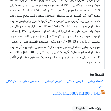
هوش هیجانی گلمن (1۹۹5)، مقیاس خودکم بینی یائو و همکاران
(1397)، پرسش­نامۀ هوش اخلاقی لنیک و کییل (2005) استفاده شد و
پکیج آموزشی قصه­درمانی به­منظور مداخله به­کار رفت. نتایج نشان داد
که با کنترل پیش­آزمون، بین هوش اخلاقی گروه کنترل و آزمایش تفاوت
معناداری وجود دارد (01/0>p و 73/24= F). به عبارتی قصه­درمانی بر
هوش اخلاقی به­طور معناداری تأثیر مثبت دارد. همچنین با کنترل پیش­
آزمون، هوش هیجانی در بین گروه کنترل و آزمایش تفاوت معناداری
داشت (01/0>p و 40/13= F) که نشان می­دهد قصه­درمانی بر هوش
هیجانی به­طور معناداری تأثیر مثبت دارد. همچنین نتایج بیانگر تفاوت
معنادار احساس حقارت گروه کنترل و آزمایش بود (01/0>p و 05/10=
F). به عبارتی قصه‌درمانی بر احساس حقارت به طور معناداری تأثیر
مثبت دارد.
کلیدواژه‌ها
قصه‌درمانی
هوش اخلاقی
هوش هیجانی
احساس حقارت
کودکان
کار
20.1001.1.25887211.1398.3.1.4.5
عنوان مقاله
English