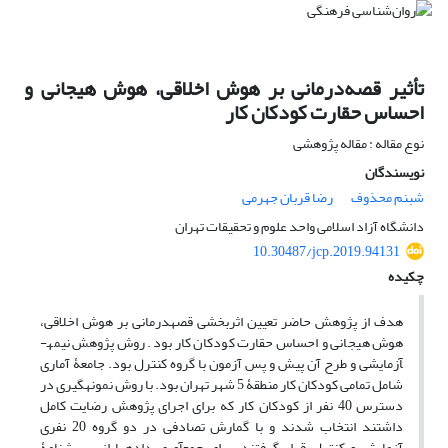
تأثیر قصه‌درمانی بر هوش اخلاقی، هوش هیجانی و
احساس حقارت کودکان کار
نوع مقاله : مقاله پژوهشی
نویسندگان
شبنم محذوف
رضا قربان جهرمی
دانشگاه آزاد اسلامی واحد علوم و تحقیقات تهران
10.30487/jcp.2019.94131
چکیده
هدف از پژوهش حاضر تعیین اثربخشی قصه­درمانی بر هوش اخلاقی،
هوش هیجانی و احساس حقارت کودکان کار بود. روش پژوهش نیمه­
آزمایشی و طرح آن پیش و پس آزمون با گروه کنترل بود. جامعۀ آماری
شامل تمامی کودکان کار منطقۀ 5 شهر تهران بود. با روش نمونه­گیری در
دسترس 40 نفر از کودکان کار که برای اجرای پژوهش رضایت کامل
داشتند انتخاب شدند و با گمارش تصادفی در دو گروه 20 نفری
آزمایش و کنترل قرار گرفتند. برای جمع­آوری داده­ها از پرسش­نامۀ