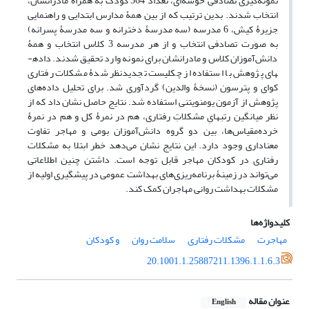
نمونه‌گیری تصادفی خوشه‌ای، تعداد 364 کودک به همراه مادرانشان،
انتخاب شدند. بدین ترتیب که از بین همۀ مدارس ابتدایی و راهنمایی
جزیرۀ کیش، 6 مدرسه (سه مدرسۀ دخترانه و سه مدرسۀ پسرانه)
به ­صورت تصادفی انتخاب و از هر مدرسه 3 کلاس انتخاب و همۀ
دانش‌آموزان کلاس و مادرانشان برای نمونه وارد تحقیق شدند. داده­
های پژوهش با استفاده از چک­لیست تجدیدنظر شدۀ مشکلات رفتاری
کوای و پترسون (نسخۀ والدین) گردآوری شد. برای تحلیل داده­‌های
پژوهش از آزمون یومن­ویتنی استفاده شد. نتایج حاصل نشان داد که از
نظر میانگین رتبه­ایِ مشکلاتِ رفتاری، هم در نمرۀ کل و هم در نمرۀ
خرده‌مقیاس‌ها، بین دو گروه دانش‌آموزان بومی و مهاجر تفاوت
معناداری وجود دارد. این نتایج نشان می‌دهد خطر ابتلا به مشکلات
رفتاری در کودکان مهاجر قابل توجه است. داشتن چنین اطلاعاتی
می‌تواند در زمینۀ برنامه‌ریزی‌های بهداشت عمومی در پیشگیری اولیه از
مشکلات بهداشت روانی مهاجران کمک کند.
کلیدواژه‌ها
مهاجرت
مشکلات رفتاری
سلامت روان
و کودکان
20.1001.1.25887211.1396.1.1.6.3
عنوان مقاله
English