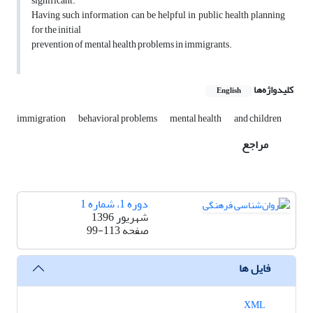
significant.
Having such information can be helpful in public health planning
for the initial
prevention of mental health problems in immigrants.
کلیدواژه‌ها
English
immigration
behavioral problems
mental health
and children
مراجع
دوره 1، شماره 1
شهریور 1396
صفحه
99-113
فایل ها
XML