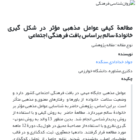
مطالعة کیفی عوامل مذهبی مؤثر در شکل گیری
خانوادة سالم براساس بافت فرهنگی اجتماعی
نوع مقاله : مقاله پژوهشی
نویسنده
جواد خدادادی سنگده
دکتری مشاوره، دانشگاه خوارزمی
چکیده
عوامل مذهبی جایگاه مهمی در بافت فرهنگی اجتماعی کشور دارد و
وضعیت سلامت خانواده از باورها و رفتارهای معنوی و مذهبی متأثر
است. بر این اساس، پژوهش حاضر به شناسایی عوامل مذهبی مؤثر بر
خانوادۀ سالم می­پردازد. مطالعۀ حاضر به روش کیفی و با استفاده از
روش پدیدارشناسی انجام شد. بدین منظور 13 والد به روش نمونه­
گیری نظری و با استفاده از مصاحبۀ عمیق در طول یک دورۀ 12 ماهه
مورد مطالعه قرار گرفتند. داده­ها جمع­آوری، ثبت، کدگذاری و در قالب
مقوله­های اصلی، بخش­بندی شدند. نتایج حاصل از تحلیل کدگذاری