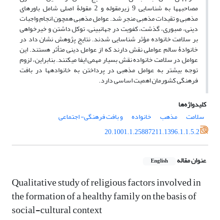
مصاحبه­ها به شناسایی 9 زیرمقوله و 2 مقولۀ اصلی شامل باورهای
مذهبی و تقیدات مذهبی منجر شد. عوامل مذهبی همچون انجام واجبات
دینی، صبوری، گذشت، کفویت در جهان­بینی، توکل داشتن و خیرخواهی
بر سلامت خانواده مؤثر شناسایی شدند. نتایج پژوهش نشان داد در
خانوادۀ سالم عواملی نقش دارند که از عوامل دینی متأثر هستند. این
عوامل در سلامت خانواده نقش بسیار مهمی ایفا می­کنند. بنابراین، لزوم
توجه بیشتر به عوامل مذهبی در پرداختن به خانواده­ها در بافت
فرهنگی کشورمان اهمیت اساسی دارد.
کلیدواژه‌ها
سلامت
مذهب
خانواده
و بافت فرهنگی- اجتماعی
20.1001.1.25887211.1396.1.1.5.2
عنوان مقاله
English
Qualitative study of religious factors involved in
the formation of a healthy family on the basis of
social-cultural context