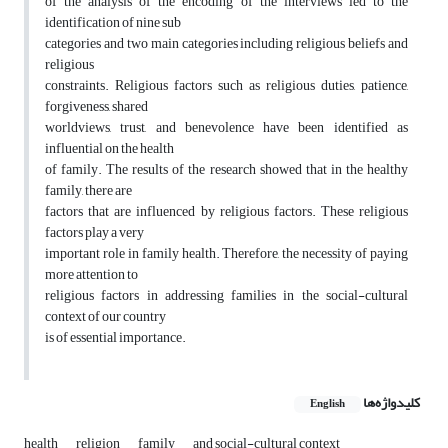
of the analysis of the encoding of the interviews led to the
identification of nine sub
categories and two main categories including religious beliefs and
religious
constraints. Religious factors such as religious duties, patience,
forgiveness, shared
worldviews, trust, and benevolence have been identified as
influential on the health
of family. The results of the research showed that in the healthy
family, there are
factors that are influenced by religious factors. These religious
factors play a very
important role in family health. Therefore, the necessity of paying
more attention to
religious factors in addressing families in the social-cultural
context of our country
is of essential importance.
کلیدواژه‌ها
English
health
religion
family
and social-cultural context