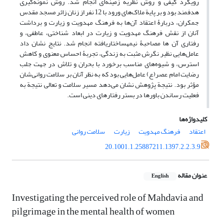
رویکرد کیفی و روش نظریة زمینه‌ای انجام شد. روش نمونه‌گیری
هدفمند بود و بر پایة ملاک‌های ورود با 12 نفر از زنان زائر مسجد مقدس
جمکران، دربارۀ اعتقاد آن‌ها به فرهنگ مهدویت و زیارت و برداشت
آنان از نقش فرهنگ مهدویت و زیارت در ابعاد شناختی، عاطفی، و
رفتاری آن ها مصاحبۀ نیمه­ساختاریافته انجام شد. نتایج نشان داد
عامل‌هایی نظیر نگرش مثبت به زندگی، تجربۀ احساس معنوی و کاهش
استرس، و شیوه‌های مناسب برخورد با بحران و تلاش در جهت جلب
رضایت امام عصر(ع) عامل‌هایی بود که به نظر آنان بر سلامت روانی‌شان
مؤثر بود. نتیجة پژوهش نشان می‌دهد مسیر سلامت و تعالی نتیجة به
فعلیت رساندن باورها در بستر رفتارهای دینی است.
کلیدواژه‌ها
اعتقاد
فرهنگ مهدویت
زیارت
سلامت روانی
20.1001.1.25887211.1397.2.2.3.9
عنوان مقاله
English
Investigating the perceived role of Mahdavia and
pilgrimage in the mental health of women