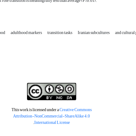
f role transition is meaningfully less than average (P<0.01).
hood
adulthood markers
transition tasks
Iranian subcultures
and cultural
This work is licensed under a
Creative Commons
Attribution-NonCommercial-ShareAlike 4.0
.
International License