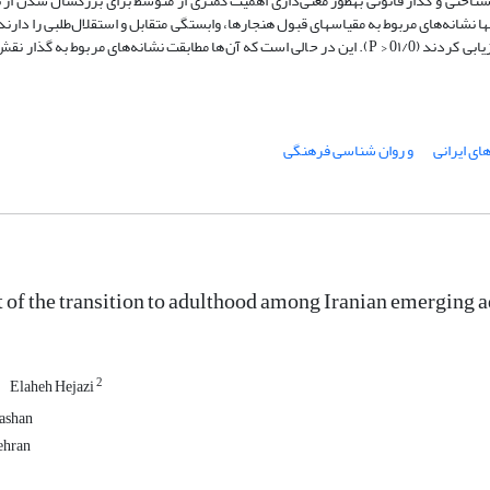
ای گذار زیست‌شناختی و گذار قانونی به­طور معنی‌داری اهمیت کمتری از متوسط برای بزرگ­سال شدن ا
 آن‌ها تنها نشانه‌های مربوط به مقیاس­های قبول هنجارها، وابستگی متقابل و استقلال‌طلبی را دارن
ای ایرانی
و روان شناسی فرهنگی
 of the transition to adulthood among Iranian emerging ad
2
Elaheh Hejazi
Kashan
ehran