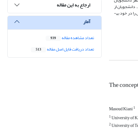
ز نظر دانشجویان
ارجاع به این مقاله
د. دانشجویان از
نظر دستیابی به این نشانه‌ها به­صورت معنی­داری خود را بالاتر از سطح متوسط ارزیابی کردند (0۱/0 < P). این در حالی است که آن‌ها مطابقت نشانه‌های مربوط به گذار نقش را در خود به­
آمار
تعداد مشاهده مقاله
939
تعداد دریافت فایل اصل مقاله
513
The concept
1
Masoud Kiani
1
University of 
2
University of T