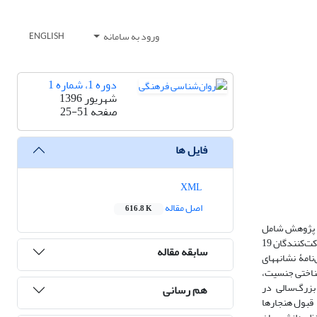
ورود به سامانه
ENGLISH
دوره 1، شماره 1
شهریور 1396
صفحه
25-51
فایل ها
XML
اصل مقاله
616.8 K
عۀ پژوهش شامل
دانشجویان دانشگاه تهران است که از میان آن‌ها 301 نفر به روش نمونه­گیری تصادفی طبقه‌ای و پس از غربال‌گری برای شرکت در پژوهش انتخاب شدند (دامنۀ سنی شرکت‌کنندگان 19
سابقه مقاله
امۀ نشانه­های
جمعیت­شناختی جنسیت،
ر هستند (0۵/0 < P). درمورد اهمیت نشانه‌های بزرگ‌سالی در
هم رسانی
و قبول هنجارها