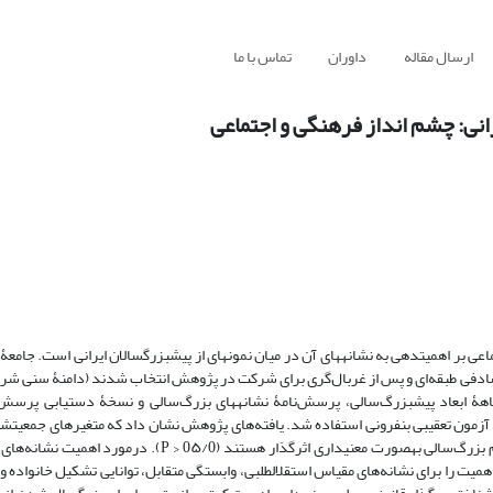
ارسال مقاله
داوران
تماس با ما
انی: چشم انداز فرهنگی و اجتماعی
بر اهمیت­دهی به نشانه­های آن در میان نمونه­ای از پیش­بزرگ­سالان ایرانی است. جام
یاهۀ ابعاد پیش­بزرگ‌سالی، پرسش‌نامۀ نشانه­های بزرگ‌سالی و نسخۀ دستیابی پرسش‌ن
 داده­ها از آزمون t، آزمون تحلیل واریانس و آزمون تعقیبی بنفرونی استفاده شد. یافته‌های پژوهش نشان داد که متغیرهای 
وضعیت تأهل، عضویت در خرده­فرهنگ­های قومی بر روی دیدگاه افراد از مفهوم بزرگ‌سالی به­صورت معنی­داری اثرگذا
همیت را برای نشانه‌های مقیاس استقلال­طلبی، وابستگی متقابل، توانایی تشکیل خانواده 