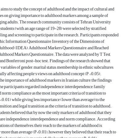
 aims to study the concept of adulthood and the impact of cultural and
les on giving importance to adulthood markers among a sample of
ging adults. The research community consists of Tehran University
 students (with an age range of 19-28) were selected by stratified
ng and screening to participate in the research. Participants responded
ic Information Questionnaire, Inventory of the Dimensions of
lthood (IDEA), Adulthood Markers Questionnaire, and Reached
ulthood Markers Questionnaire. The data were analyzed by T Test,
d Bonferroni post-hoc test. Findings of the research showed that
ariables of gender, marital status, membership in ethnic subcultures
lly affecting people's views on adulthood concept (P <0.05).
he importance of adulthood markers in Iranian culture, the findings
he participants regarded independence, interdependence, family
nd norm compliance as the most important criteria of transition to
<0.01), while giving less importance (lower than average) to the
nsition and legal transition as the criteria of transition to adulthood.
students believed that by now the only markers of adulthood that they
 are independence, interdependence and norm compliance. According
ations of themselves, their reach to the markers of adulthood is
more than average (P<0.01); however they believed that their reach to