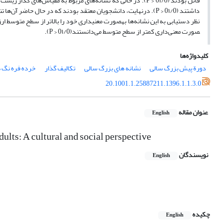
قائل بودند (0۱/0 < P). در حالی که نشانه‌های مربوط به مقیاس‌ه
داشتند (0۱/0 < P). درنهایت، دانشجویان معتقد بودند که در حال حاضر
صورت معنی‌داری کمتر از سطح متوسط می‌دانستند(0۱/0 < P).
کلیدواژه‌ها
دورة پیش بزرگ سالی
نشانه های بزرگ سالی
تکالیف گذار
خرده فره نگ ه
20.1001.1.25887211.1396.1.1.3.0
عنوان مقاله
English
ults: A cultural and social perspective
نویسندگان
English
چکیده
English