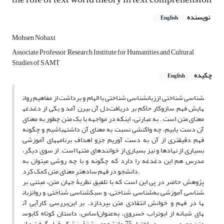
نویسنده
English
Mohsen Nobaxt
Associate Professor, Research Institute for Humanities and Cultural
Studies of SAMT
چکیده
English
زبانشناسی شناختی با الهام و برداشت از مفاهیم روان‎شناسی شناختی از
دل آن بیرن آمد و یکی از دغدغه‎هایش فهم سازوکار حاکم بر دریافت
معنای متن است . به عبارتی، اینکه در مواجهه با یک متن چطور به معنای
آن دست یابیم، چه واکنشی نسبت به معنای آن داشته‏باشیم و چگونه
فهم دقیق‏تری از آن به دست آوریم جزو اهداف برنامه‏های آموزشی
بسیاری از نهادها و نیز بسیاری از خوانند‏های متن‏ها است. از سوی دیگر،
مدرس هم این دغدغه را دارد که چگونه و با چه روشی می‏توان به
دانشجو در فهم ساده‏ترِ معنای متن کمک کرد.
پژوهش حاضر در پی این است که با تلفیق نظریۀ جهان متن، مبتنی بر
زبان‎شناسی شناختی و روان‎شناسی شناختی، و سبک‎شناسی آموزشی به
بررسی کارآییِ آن‎ها در فهم و خوانش انتقادی متن بپردازد. بر این
اساس، داستان کوتاه کابوس‎های شبانه از ابوتراب خسروی، به‌عنوان
متن موردبررسی، در اختیار 75 دانشجوی رشتۀ پزشکی قرار گرفت و از