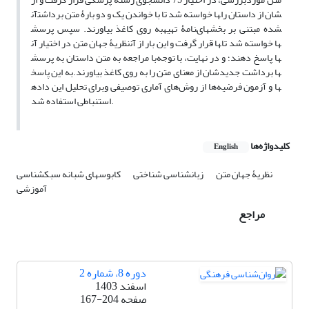
آن‎ها خواسته شد تا با خواندن یک و دو بارۀ متن برداشت‎شان از داستان را
به روی کاغذ بیاورند. سپس پرسش‎نامۀ تهیه‎شده مبتنی بر بخش‏های
نظریۀ جهان متن در اختیار آن‎ها قرار گرفت و این بار از آن‎ها خواسته شد تا
با مراجعه به متن داستان به پرسش‎ها پاسخ دهند؛ و در نهایت، با توجه
به این پاسخ‎ها برداشت جدیدشان از معنای متن را به روی کاغذ بیاورند.
برای تحلیل این داده‎ها و آزمون فرضیه‌ها از روش‌های آماری توصیفی و
استنباطی استفاده شد.
کلیدواژه‌ها
English
نظریۀ جهان متن
زبان‏شناسی شناختی
کابوس‏های شبانه
سبک‏شناسی
آموزشی
مراجع
دوره 8، شماره 2
اسفند 1403
صفحه
167-204