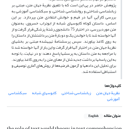
پژوهش حاضر در پی این است که با تلفیق نظریۀ جهان متن، مبتنی بر
زبان‎شناسی شناختی و روان‎شناسی شناختی، و سبک‎شناسی آموزشی به
بررسی کارآییِ آن‎ها در فهم و خوانش انتقادی متن بپردازد. بر این
اساس، داستان کوتاه کابوس‎های شبانه از ابوتراب خسروی، به‌عنوان
متن موردبررسی، در اختیار 75 دانشجوی رشتۀ پزشکی قرار گرفت و از
آن‎ها خواسته شد تا با خواندن یک و دو بارۀ متن برداشت‎شان از داستان را
به روی کاغذ بیاورند. سپس پرسش‎نامۀ تهیه‎شده مبتنی بر بخش‏های
نظریۀ جهان متن در اختیار آن‎ها قرار گرفت و این بار از آن‎ها خواسته شد تا
با مراجعه به متن داستان به پرسش‎ها پاسخ دهند؛ و در نهایت، با توجه
به این پاسخ‎ها برداشت جدیدشان از معنای متن را به روی کاغذ بیاورند.
برای تحلیل این داده‎ها و آزمون فرضیه‌ها از روش‌های آماری توصیفی و
استنباطی استفاده شد.
کلیدواژه‌ها
نظریۀ جهان متن
زبان‏شناسی شناختی
کابوس‏های شبانه
سبک‏شناسی
آموزشی
عنوان مقاله
English
the role of text world theory in text comprehension