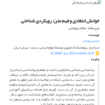
خوانش انتقادی و فهم متن: رویکردی شناختی
نوع مقاله : مقاله پژوهشی
نویسنده
محسن نوبخت
استادیار، پژوهشکدۀ تحقیق و توسعۀ علوم انسانی «سمت»، تهران، ایران.
10.30487/jcp.2024.416658.1618
چکیده
زبانشناسی شناختی با الهام و برداشت از مفاهیم روان‎شناسی شناختی از
دل آن بیرن آمد و یکی از دغدغه‎هایش فهم سازوکار حاکم بر دریافت
معنای متن است . به عبارتی، اینکه در مواجهه با یک متن چطور به معنای
آن دست یابیم، چه واکنشی نسبت به معنای آن داشته‏باشیم و چگونه
فهم دقیق‏تری از آن به دست آوریم جزو اهداف برنامه‏های آموزشی
بسیاری از نهادها و نیز بسیاری از خوانند‏های متن‏ها است. از سوی دیگر،
مدرس هم این دغدغه را دارد که چگونه و با چه روشی می‏توان به
دانشجو در فهم ساده‏ترِ معنای متن کمک کرد.