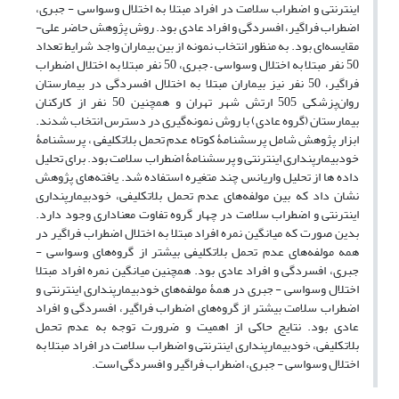
اینترنتی و اضطراب سلامت در افراد مبتلا به اختلال وسواسی - جبری،
اضطراب فراگیر، افسردگی و افراد عادی بود. روش پژوهش حاضر علی-
مقایسه‌ای بود. به منظور انتخاب نمونه از بین بیماران واجد شرایط تعداد
50 نفر مبتلا به اختلال وسواسی – جبری، 50 نفر مبتلا به اختلال اضطراب
فراگیر، 50 نفر نیز بیماران مبتلا به اختلال افسردگی در بیمارستان
روان‌پزشکی 505 ارتش شهر تهران و همچنین 50 نفر از کارکنان
بیمارستان (گروه عادی) با روش نمونه‌گیری در دسترس انتخاب شدند.
ابزار پژوهش شامل پرسشنامۀ کوتاه عدم تحمل بلاتکلیفی ، پرسشنامۀ
خودبیمارپنداری اینترنتی و پرسشنامۀ اضطراب سلامت بود. برای تحلیل
داده ها از تحلیل واریانس چند متغیره استفاده شد. یافته‌های پژوهش
نشان داد که بین مولفه‌های عدم تحمل بلاتکلیفی، خودبیمارپنداری
اینترنتی و اضطراب سلامت در چهار گروه تفاوت معناداری وجود دارد.
بدین صورت که میانگین نمره افراد مبتلا به اختلال اضطراب فراگیر در
همه مولفه‌های عدم تحمل بلاتکلیفی بیشتر از گروه‌های وسواسی -
جبری، افسردگی و افراد عادی بود. همچنین میانگین نمره افراد مبتلا
اختلال وسواسی - جبری در همۀ مولفه‌های خودبیمارپنداری اینترنتی و
اضطراب سلامت بیشتر از گروه‌های اضطراب فراگیر، افسردگی و افراد
عادی بود. نتایج حاکی از اهمیت و ضرورت توجه به عدم تحمل
بلاتکلیفی، خودبیمارپنداری اینترنتی و اضطراب سلامت در افراد مبتلا به
اختلال وسواسی - جبری، اضطراب فراگیر و افسردگی است.