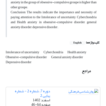
anxiety in the group of obsessive-compulsive groupe is higher than
other groupe.
Conclusion The results indicate the importance and necessity of
paying attention to the Intolerance of uncertainty, Cyberchondria
and Health anxiety in obsessive-compulsive disorder, general
anxiety disorder, depressive disorder.
کلیدواژه‌ها
English
Intolerance of uncertainty
Cyberchondria
Health anxiety
Obsessive-compulsive disorder
General anxiety disorder
Depressive disorder
مراجع
دوره 7، شماره 2 - شماره
پیاپی 2
اسفند 1402
صفحه
46-64