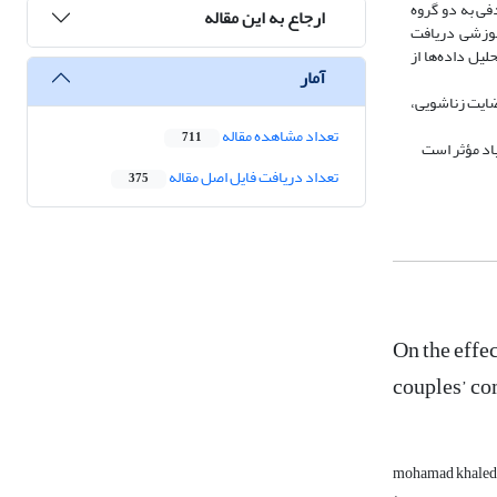
رت تصادفی به دو گروه
ارجاع به این مقاله
ل هیچ آموزشی دریافت
ویی استفاده شد و برای تحلیل داده‌ها از
آمار
ضایت زناشویی،
تعداد مشاهده مقاله
711
یاد مؤثر است
تعداد دریافت فایل اصل مقاله
375
On the effe
couples’ co
mohamad khaled