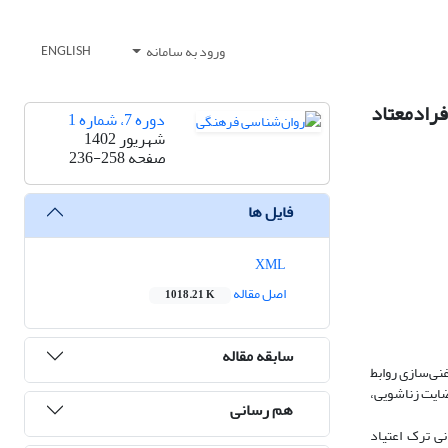
ورود به سامانه
ENGLISH
راد‌معتاد
دوره 7، شماره 1
شهریور 1402
صفحه
236-258
فایل ها
XML
اصل مقاله
1018.21 K
سابقه مقاله
نی‌سازی روابط
ضایت زناشویی،
هم رسانی
ه مراکز متادون‌ درمانی ترک اعتیاد