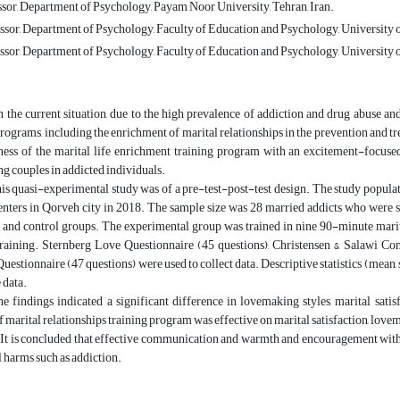
ssor, Department of Psychology, Payam Noor University, Tehran, Iran.
sor, Department of Psychology, Faculty of Education and Psychology, University of 
sor, Department of Psychology, Faculty of Education and Psychology, University of 
 the current situation, due to the high prevalence of addiction and drug abuse and 
rograms, including the enrichment of marital relationships in the prevention and tr
eness of the marital life enrichment training program with an excitement-focus
g couples in addicted individuals.
s quasi-experimental study was of a pre-test-post-test design. The study populat
nters in Qorveh city in 2018. The sample size was 28 married addicts who were 
 and control groups. The experimental group was trained in nine 90-minute marit
training. Sternberg Love Questionnaire (45 questions), Christensen & Salawi 
Questionnaire (47 questions) were used to collect data. Descriptive statistics (mean, 
 data.
e findings indicated a significant difference in lovemaking styles, marital sat
 marital relationships training program was effective on marital satisfaction, lov
It is concluded that effective communication and warmth and encouragement within
l harms such as addiction.