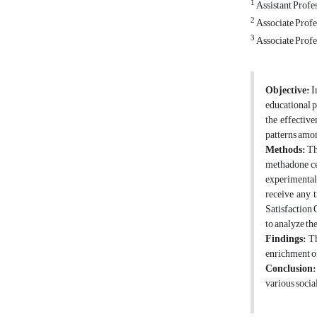
1
Assistant Profe
2
Associate Profes
3
Associate Profes
Objective:
In
educational p
the effectiv
patterns amon
Methods:
Thi
methadone ce
experimental
receive any 
Satisfaction 
to analyze the
Findings:
Th
enrichment of
Conclusion:
various socia