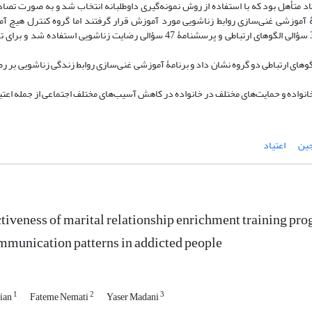
 در سال 1397 بود. حجم نمونه 28 نفر از افراد معتاد متأهل بود که با استفاده از روش نمونه‌گیری داوطلبانه انتخاب شد و به صو
شدند. گروه آزمایش در 9 جلسه 90 دقیقه‌ای برنامۀ آموزشی غنی‌سازی روابط زناشویی مورد آموزش قرار گرفتند اما گروه کنتر
نکردند. جهت جمع‌آوری اطلاعات از پرسشنامۀ 45 سؤالی عشق، پرسشنامۀ 35 سؤالی الگوهای ارتباطی و پرسشنامۀ 47 سؤالی رضایت زناش
گوهای ارتباطی دو گروه نشان داد و برنامۀ آموزشی غنی‌سازی روابط زندگی زناشویی بر ر
 خانواده و حمایت‌های مختلف در خانواده در کاهش آسیب‌های مختلف اجتماعی از جمله اعت
جین
اعتیاد
ctiveness of marital relationship enrichment training pro
mmunication patterns in addicted people
1
2
3
ian
Fateme Nemati
Yaser Madani