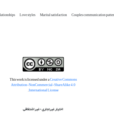
lationships
Love styles
Marital satisfaction
Couples communication patte
This work is licensed under a
Creative Commons
Attribution-NonCommercial-ShareAlike 4.0
.
International License
اختیار غیرتجاری -غیر اشتقاقی