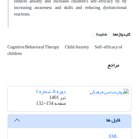
reduces anxiety and increases children's self-efficacy by by
increasing awareness and skills and reducing dysfunctional
reactions.
کلیدواژه‌ها
English
Cognitive Behavioral Therapy
Child Anxiety
Self-efficacy of
children
مراجع
دوره 6، شماره 1
تیر 1401
صفحه
132-154
فایل ها
XML