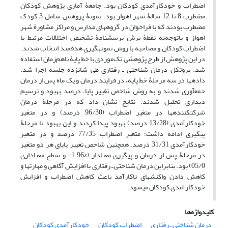
اضطراب و خودکارآمدی کودکان بود. جامعۀ آماری پژوهش کودکان
مضطرب 8 تا 12 سالۀ شهر اهواز بود. نمونۀ پژوهش شامل 3 کودک
مضطرب بودند که با فراخوان در گروه‏های مدارس و مراکز مشاور‏ۀ شهر
اهواز و باتوجه‌به نقطۀ برش پرسش‏نامۀ تشخیص اختلالات مرتبط با
اضطراب کودکان و مصاحبه با روش نمونه‏گیری هدفمند انتخاب شدند.
در این پژوهش از طرح پژوهشی تک‌موردی با خط پایۀ ناهم‌زمان استفاده
شد. پروتکل درمان شناختی ـ رفتاری طی شانزده جلسه اجرا شد.
داده‏ها در سه مرحلۀ خط پایه، در فرایند درمان و یک ماه پس از درمان
جمع‏آوری شدند و به روش شاخص تغییر پایا، درصد بهبود و ترسیم
دیداری تحلیل شدند.
نتایج نشان داد که در مرحلۀ درمان
شرکت‏کننده‏ها در متغیر اضطراب (96/30 درصد) و در متغیر
خودکارآمدی (13/28 درصد) بهبود پیدا کردند و این بهبود تا مرحلۀ
پیگیری ادامه داشت؛ متغیر اضطراب 77/35 درصد و در متغیر
خودکارآمدی 31/31 درصد. همچنین شاخص تغییر پایای هر دو متغیر
در مرحلۀ پس از درمان و پیگیری معنادار (1.96z= و سطح معناداری
05/0) بود. بنابراین درمان شناختی ـ رفتاری با افزایش آگاهی و مهارت‏ها و
کاهش دادن واکنش‏های ناکارآمد باعث کاهش اضطراب و افزایش
خودکارآمدی کودکان می‏شود.
کلیدواژه‌ها
درمان شناختی ـ رفتاری
اضطراب کودکان
خودکارآمدی کودکان