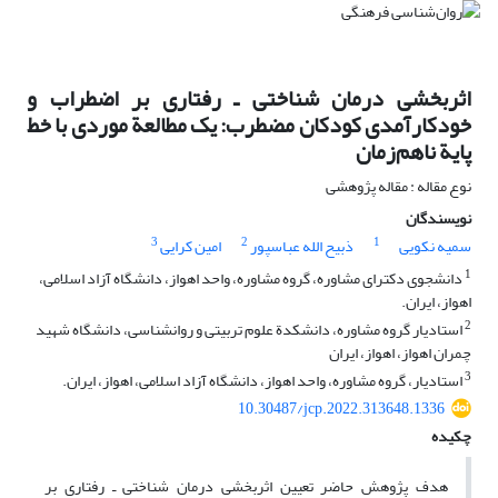
اثربخشی درمان شناختی ـ رفتاری بر اضطراب و
خودکارآمدی کودکان مضطرب: یک مطالعة موردی با خط
پایة ناهم‌زمان
نوع مقاله : مقاله پژوهشی
نویسندگان
3
2
1
سمیه نکویی
ذبیح الله عباسپور
امین کرایی
1
دانشجوی دکترای مشاوره، گروه مشاوره، واحد اهواز، دانشگاه آزاد اسلامی،
اهواز، ایران.
2
استادیار گروه مشاوره، دانشکدة علوم تربیتی و روان‏شناسی، دانشگاه شهید
چمران اهواز، اهواز، ایران
3
استادیار، گروه مشاوره، واحد اهواز، دانشگاه آزاد اسلامی، اهواز، ایران.
10.30487/jcp.2022.313648.1336
چکیده
هدف پژوهش حاضر تعیین اثربخشی درمان شناختی ـ رفتاری بر