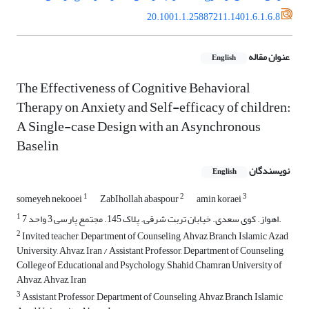
20.1001.1.25887211.1401.6.1.6.8
عنوان مقاله
English
The Effectiveness of Cognitive Behavioral
Therapy on Anxiety and Self-efficacy of children:
A Single-case Design with an Asynchronous
Baselin
نویسندگان
English
1
2
3
someyeh nekooei
ZabIhollah abaspour
amin koraei
1
اهواز. کوی سعدی. خیابان تربت شرقی. پلاک 145. مجتمع پارسی 3 واحد 7.
2
Invited teacher, Department of Counseling, Ahvaz Branch, Islamic Azad
University, Ahvaz, Iran / Assistant Professor, Department of Counseling,
College of Educational and Psychology, Shahid Chamran University of
Ahvaz, Ahvaz, Iran
3
Assistant Professor, Department of Counseling, Ahvaz Branch, Islamic