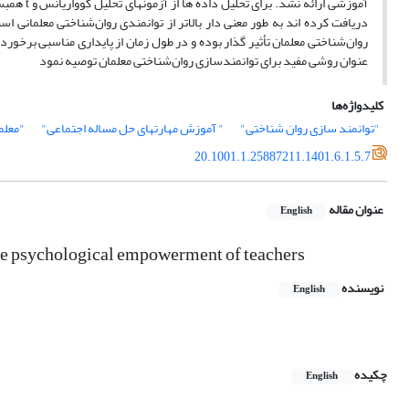
آموزشی ار
دریافت کرده اند به طور معنی دار بالاتر از توانمندی روان‌شناختی معلمانی
روان‌شناختی معلمان تأثیر گذار بوده و در طول زمان از پایداری مناسبی برخوردا
عنوان روشی مفید برای توانمندسازی روان‌شناختی معلمان توصیه نمود
کلیدواژه‌ها
"توانمند سازی روان شناختی"
" آموزش مهارتهای حل مساله اجتماعی"
"معلم
20.1001.1.25887211.1401.6.1.5.7
عنوان مقاله
English
 the psychological empowerment of teachers
نویسنده
English
چکیده
English