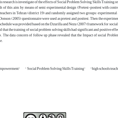
is research is investigate of the effects of Social Problem Solving Skills Training
h of this aim, by means of semi experimental design (Pretest-posttest with cont
 teachers in Tehran (district 19) and randomly assigned two groups: experimental
Donson (2005) questionnaire were used as pretest and posttest. Then the experiment
 schedule was provided based on the D,zurilla and Nezu (2007) framework for soci
d that the training of social problem solving skills had significant and positive
p. The data concern of follow up phase revealed that the Impact of social Probl
me.
 empowerment"
" Social Problem Solving Skills Training"
"high schools teac