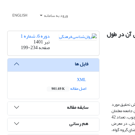
ورود به سامانه
ENGLISH
 آن در طول
دوره 6، شماره 1
تیر 1401
صفحه
199-234
فایل ها
XML
اصل مقاله
901.69 K
وش تحقیق مورد
سابقه مقاله
 جامعه معلمان
مدارس متوسطه منطقه 19 شهر تهران انتخاب گردید. انتخاب نمونه، بر اساس فرمول کوکران و با استفاده از روش نمونه گیری غیراحتمالی صورت گرفت که در این چارچوب، تعداد 42
هم رسانی
ون (2005) استفاده شد. اعضای گروه آزمایش، در معرض
 7 جلسه و هر جلسه به مدت 90 دقیقه ارائه شد. به اعضای گروه گواه،