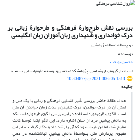
بررسی نقش طرح‌وارۀ فرهنگی و طرح‏وارۀ زبانی بر
درک خوانداری و شنیداری زبان‌آموزان زبان انگلیسی
نوع مقاله : مقاله پژوهشی
نویسنده
محسن نوبخت
استادیار گروه زبان‌شناسی، پژوهشکده تحقیق و توسعه علوم انسانی «سمت»
10.30487/jcp.2021.306205.1313
چکیده
هدف مقالۀ حاضر بررسی تأثیر آشنایی فرهنگی و زبانی با یک متن و
نقش آن در درکِ خواندن، درک شنیدن و مدت زمان خواندن آن متن
است. الگوی نظری مورداستفاده در این بررسی الگوی طرح‏واره است که
به دانش پیشینِ فرد از جهان اشاره دارد. این الگو ابتدا توسط کانت
مطرح شد، اما این بارتلت بود که آن را رشد داد و به‌کار گرفت. بنابر این
مفهوم، پردازش متن به‏واسطۀ دانشِ پیشینِ انباشت‏شده در ذهنِ
خواننده/شنونده (الگوهای ذهنی) تسهیل می‏شود. برای بررسی این