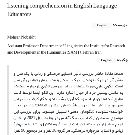
listening comprehension in English Language
Educators
نویسنده
English
Mohsen Nobakht
Assistant Professor, Department of Linguistics, the Institute for Research
and Development in the Humanities (SAMT), Tehran, Iran
چکیده
English
هدف مقالۀ حاضر بررسی تأثیر آشنایی فرهنگی و زبانی با یک متن و
نقش آن در درکِ خواندن، درک شنیدن و مدت زمان خواندن آن متن
است. الگوی نظری مورداستفاده در این بررسی الگوی طرح‏واره است که
به دانش پیشینِ فرد از جهان اشاره دارد. این الگو ابتدا توسط کانت
مطرح شد اما این بارتلت بود که آن را رشد داد و به کار گرفت. بنا بر این
مفهوم، پردازش متن به‏واسطۀ دانشِ پیشینِ انباشت‏شده در ذهنِ
خواننده/شنونده (الگوهای ذهنی) تسهیل می‏شود. برای بررسی این
موضوع، سه متن از کتاب ریدینگ آیلتس مربوط به سال 2021 از بخش
تاریخ بیشه‏زار در بریتانیا در اختیار سه گروه (کنترل، آشنا با طرح‌وارۀ
زبانی و آشنا با طرح‌وارۀ فرهنگی، هر گروه 30 نفر و در مجموع 90 نفر)