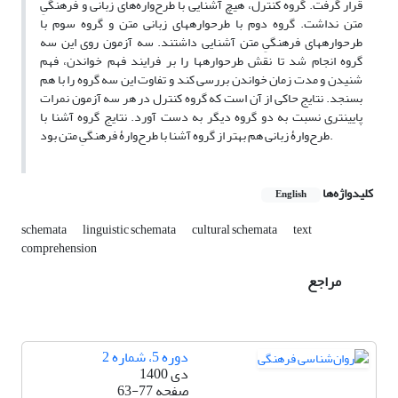
قرار گرفت. گروه کنترل، هیچ آشنایی با طرح‌واره‌های زبانی و فرهنگیِ
متن نداشت. گروه دوم با طرح‏واره‏های زبانی متن و گروه سوم با
طرح‏واره‏های فرهنگیِ متن آشنایی داشتند. سه آزمون روی این سه
گروه انجام شد تا نقش طرح‏واره‏ها را بر فرایند فهم خواندن، فهم
شنیدن و مدت زمان خواندن بررسی کند و تفاوت این سه گروه را با هم
بسنجد. نتایج حاکی از آن است که گروه کنترل در هر سه آزمون نمرات
پایین‏تری نسبت به دو گروه دیگر به دست آورد. نتایج گروه آشنا با
طرح‌وارۀ زبانی هم بهتر از گروه آشنا با طرح‌وارۀ فرهنگیِ متن بود.
کلیدواژه‌ها
English
schemata
linguistic schemata
cultural schemata
text
comprehension
مراجع
دوره 5، شماره 2
دی 1400
صفحه
63-77