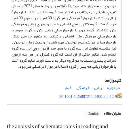
موضوع، سه متن از کتاب
ریدینگ آیلتس
مربوط به سال 2021 از بخش
تاریخ بیشه‏زار در بریتانیا
در اختیار سه گروه (کنترل، آشنا با طرح‏وارۀ
زبانی و آشنا با طرح‏وارۀ فرهنگی، هر گروه 30 نفر و درمجموع 90 نفر)
قرار گرفت. گروه کنترل هیچ آشنایی با طرح‏واره‏های زبانی و فرهنگیِ
متن نداشت. گروه دوم با طرح‏واره‏های زبانی متن و گروه سوم با
طرح‏واره‏های فرهنگیِ متن آشنایی داشتند. به منظور بررسی نقش
طرح‏واره‏ها بر فرایند فهم خواندن، فهم شنیدن و مدت زمان خواندن و
نیز مقایسۀ تفاوت این سه گروه با هم، سه آزمون روی این سه گروه
انجام شد. نتایج حاکی از آن است که گروه کنترل در هر سه آزمون
نمرات پایین‏تری نسبت‌به دو گروه دیگر به دست آورد. نتایج گروه آشنا
با طرح‏وارۀ زبانی هم بهتر از گروه آشنا با طرح‏وارۀ فرهنگیِ متن بود.
کلیدواژه‌ها
طرحواره
زبانی
فرهنگی
فهم
20.1001.1.25887211.1400.5.2.12.9
عنوان مقاله
English
the analysis of schemata roles in reading and