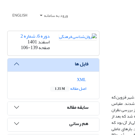
ورود به سامانه
ENGLISH
دوره 6، شماره 2
اسفند 1401
صفحه
106-139
فایل ها
XML
اصل مقاله
1.35 M
 شهر قزوین که
خوشه‌ای تصادفی انتخاب شدند. مقیاس
سابقه مقاله
صل از بررسی نظران
أیید روایی محتوایی مقیاس مذکور است. این مقیاس در مرحله اول با 99 گویه ساخته شد که بعد از
ی کرونباخ حاکی از آن بود که
هم رسانی
جام شد. بارهای عاملی