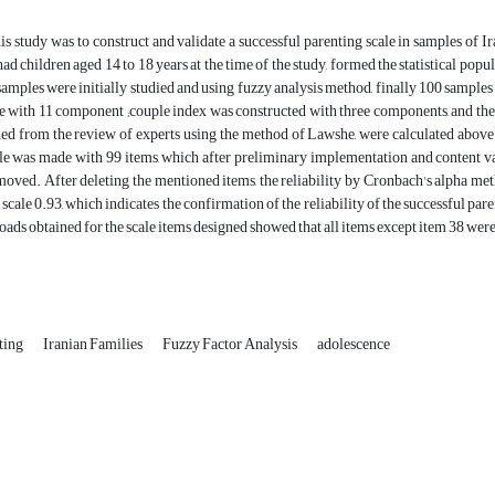
is study was to construct and validate a successful parenting scale in samples of I
d children aged 14 to 18 years at the time of the study, formed the statistical popu
amples were initially studied and using fuzzy analysis method, finally 100 samples w
e with 11 component ;couple index was constructed with three components, and the
ned from the review of experts using the method of Lawshe, were calculated above 0.
cale was made with 99 items, which after preliminary implementation and content val
oved. After deleting the mentioned items, the reliability by Cronbach's alpha meth
 scale 0.93, which indicates the confirmation of the reliability of the successful par
loads obtained for the scale items designed showed that all items except item 38 wer
ting
Iranian Families
Fuzzy Factor Analysis
adolescence