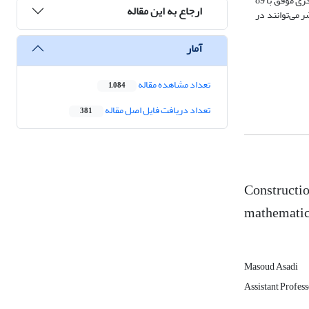
فازی بدست آمده برای گویه‌های مقیاس طراحی شده‌ نشان داد که همه‌ی گویه‌ها، به غیر از گویه‌ی 38 توانایی سنجش والدگری موفّق را دارند. به این ترتیب مقیاس والدگری موفّق با 89
ارجاع به این مقاله
 می‌توانند در
آمار
تعداد مشاهده مقاله
1,084
تعداد دریافت فایل اصل مقاله
381
Constructio
mathemati
Masoud Asadi
Assistant Profes