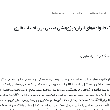
ارسال مقاله
داوران
تماس با ما
خانواده‌های ایران: پژوهشی مبتنی بر ریاضیات فازی
گاه اراک، اراک، ایران.
از خانواده‌های ایرانی، انجام شد. روش پژوهش همبستگی بود. تمامی خانواده‌های ساکن
در زمان اجرای پژوهش دارای فرزندان 14 تا 18 سال بودند، جامعه‌ آماری پژوهش حاضر را تشکیل دادند.100 والد، به روش نمونه گیری 
ی با 11 مؤلفه، شاخص زن و شوهری با سه مؤلفه و شاخص خانوادگی با سه مؤلفه ساخته شد. نتایج روایی محتوایی حا
متخصصان با استفاده از روش لاوشه، بالاتر از 62/0 محاسبه شد که نشان دهند ت
اجرای مقدماتی و سنجش روایی محتوایی، 9 گویه به دلیل نداشتن ضریب تمیز بالاتر از 30/0 حذف شدند. بعد از حذف گویه‌های مذکور پایایی به روش آلفا
70/0 و برای کل مقیاس 93/0 است که نشان دهنده تأیید پایایی مقیاس والدگری موفق است. در مرحله بعد تحلیل عاملی اکتشافی ان