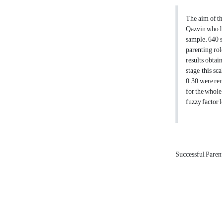
The aim of th
Qazvin who ha
sample. 640 s
parenting rol
results obtai
stage, this s
0.30 were rem
for the whole
fuzzy factor 
Successful Paren