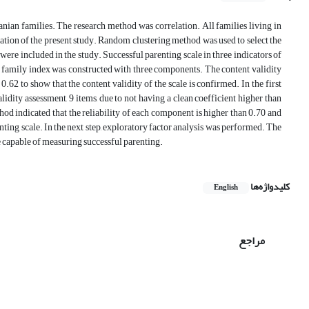
ranian families. The research method was correlation. All families living in
lation of the present study. Random clustering method was used to select the
ere included in the study. Successful parenting scale in three indicators of
 family index was constructed with three components. The content validity
62 to show that the content validity of the scale is confirmed. In the first
idity assessment, 9 items, due to not having a clean coefficient higher than
od indicated that the reliability of each component is higher than 0.70 and
enting scale. In the next step, exploratory factor analysis was performed. The
e capable of measuring successful parenting.
کلیدواژه‌ها
English
مراجع