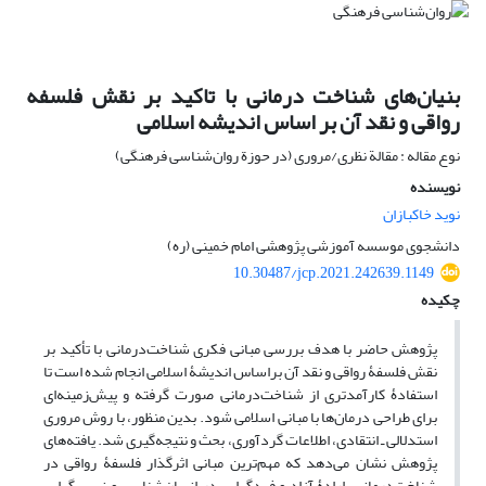
بنیان‌های شناخت درمانی با تاکید بر نقش فلسفه
رواقی و نقد آن بر اساس اندیشه اسلامی
نوع مقاله : مقالة نظری/مروری (در حوزة روان‌شناسی فرهنگی)
نویسنده
نوید خاکبازان
دانشجوی موسسه آموزشی پژوهشی امام خمینی (ره)
10.30487/jcp.2021.242639.1149
چکیده
پژوهش حاضر با هدف بررسی مبانی فکری شناخت‎‌درمانی با تأکید بر
نقش فلسفۀ رواقی و نقد آن بر‎‌اساس اندیشۀ اسلامی انجام شده است تا
استفادۀ کارآمدتری از شناخت‎‌درمانی صورت گرفته و پیش‎‌زمینه‎‌ای
برای طراحی درمان‎‌ها با مبانی اسلامی شود. بدین منظور، با روش مروری
استدلالی ـ انتقادی، اطلاعات گردآوری، بحث و نتیجه‎‌گیری شد. یافته‎‌های
پژوهش نشان می‎‌دهد که مهم‎‌ترین مبانی اثرگذار فلسفۀ رواقی در
شناخت‎‌درمانی، ارادۀ آزاد و فردگرایی در انسان‎‌شناسی و نسبی‎‌گرایی