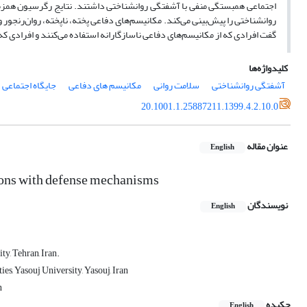
روانشناختی را پیش‌بینی می‌کند. مکانیسم‌های دفاعی پخته، ناپخته، روان‌رنجور
گفت افرادی که از مکانیسم‌های دفاعی ناسازگارانه استفاده می‌کنند و افرادی
کلیدواژه‌ها
آشفتگی روانشناختی
سلامت روانی
مکانیسم های دفاعی
جایگاه اجتماعی
20.1001.1.25887211.1399.4.2.10.0
عنوان مقاله
English
sions with defense mechanisms
نویسندگان
English
ty, Tehran, Iran.
es, Yasouj University, Yasouj, Iran
n
چکیده
English