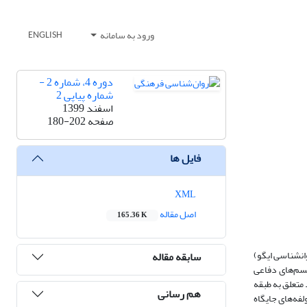
ورود به سامانه
ENGLISH
دوره 4، شماره 2 -
شماره پیاپی 2
اسفند 1399
صفحه
180-202
فایل ها
XML
اصل مقاله
165.36 K
انشناسی ایگو)
سابقه مقاله
یسم‌های دفاعی
د. نمونه پژوهش شامل 152 نفر فرد داوطلب از افراد متعلق به طبقه
هم رسانی
فه‌های جایگاه