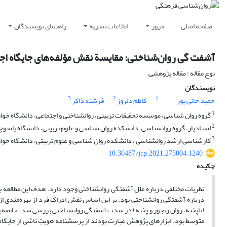
صفحه اصلی
مرور
اطلاعات نشریه
راهنمای نویسندگان
آشفت گی روان‌شناختی: مقایسة نقش مؤلفه‌های جایگاه اج
نوع مقاله : مقاله پژوهشی
نویسندگان
3
2
1
حمید خانی پور
کاظم دلروز
فرشته ذاکر
1
گروه روان شناسی، موسسه تحقیقات تربیتی، روانشناختی و اجتماعی، دانشگاه خوا
2
استادیار، گروه روانشناسی، دانشکده روان شناسی و علوم تربیتی، دانشگاه یاسوج، 
3
کارشناسی ارشد روانشناسی ، دانشکده روان شناسی و علوم تربیتی، دانشگاه خوارز
10.30487/jcp.2021.275004.1240
چکیده
نظریات مختلفی درباره علل آشفتگی روانشناختی وجود دارد. هدف این مطالعه بر
درباره آشفتگی روانشناختی بود. بر این اساس نقش ادراک فرد از بهره‌مندی از
متوسط بود. ابزارهای پژوهش عبارت بودند از پرسشنامه هویتِ ناشی از جایگا