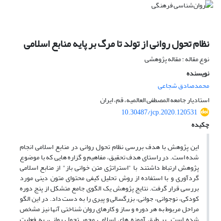
نظام تحول روانی از تولد تا مرگ بر پایه منابع اسلامی
نوع مقاله : مقاله پژوهشی
نویسنده
محمدصادق شجاعی
استادیار جامعه المصطفی العالمیه، قم، ایران
10.30487/jcp.2020.120531
چکیده
این پژوهش با هدف بررسی نظام تحول روانی در منابع اسلامی انجام
شده است. در راستای هدف تحقیق، مفاهیم و گزاره هایی که با موضوع
پژوهش ارتباط داشتند با "استراتژی متن خوانی باز" از منابع اسلامی
گردآوری و با استفاده از روش تحلیل کیفی محتوای متون دینی مورد
بررسی قرار گرفت. نتایج پژوهش یک الگوی جامع متشکل از پنج دوره
کودکی، نوجوانی، جوانی، بزرگسالی و پیری را به دست داد. در این الگو
مراحل مربوط به هر دوره و ساز و کارهای روان شناختی آنها نیز مشخص
شده است. بر طبق آموزه های اسلامی محور تحول روانی، به فعلیت