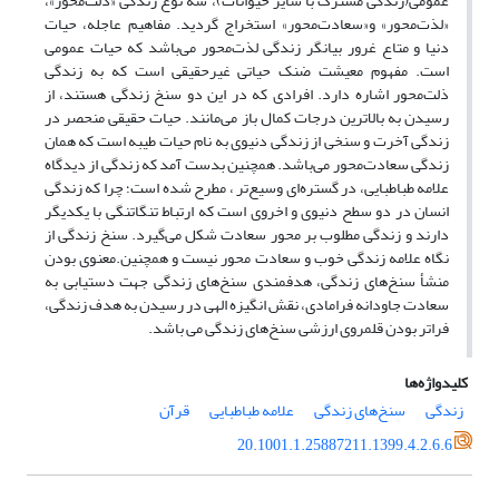
عمومی(زندگی مشترک با سایر حیوانات)، سه نوع زندگی «ذلت‌محور»،
«لذت‌محور» و«سعادت‌محور» استخراج گردید. مفاهیم عاجله، حیات
دنیا و متاع غرور بیانگر زندگی لذت‌محور‌ می‌باشد که حیات عمومی
است. مفهوم معیشت ضنک حیاتی غیرحقیقی است که به زندگی
ذلت‌محور اشاره دارد. افرادی که در این دو سنخ زندگی هستند، از
رسیدن به بالاترین درجات کمال باز می‌مانند. حیات حقیقی منحصر در
زندگی آخرت و سنخی از زندگی دنیوی به نام حیات طیبه است که همان
زندگی سعادت‌محور می‌باشد. همچنین بدست آمد که زندگی از دیدگاه
علامه طباطبایی، در گستره‌ای وسیع‌تر ، مطرح شده است؛ چرا که زندگی
انسان در دو سطح دنیوی و اخروی است که ارتباط تنگاتنگی با یکدیگر
دارند و زندگی مطلوب بر محور سعادت شکل می‌گیرد. سنخ زندگی از
نگاه علامه زندگی خوب و سعادت محور نیست و همچنین.معنوی بودن
منشأ سنخ‌های زندگی، هدفمندی سنخ‌های زندگی جهت دستیابی به
سعادت جاودانه فرامادی، نقش انگیزه الهی در رسیدن به هدف زندگی،
فراتر بودن قلمروی ارزشی سنخ‌های زندگی می باشد.
کلیدواژه‌ها
زندگی
سنخ‌های زندگی
علامه طباطبایی
قرآن
20.1001.1.25887211.1399.4.2.6.6