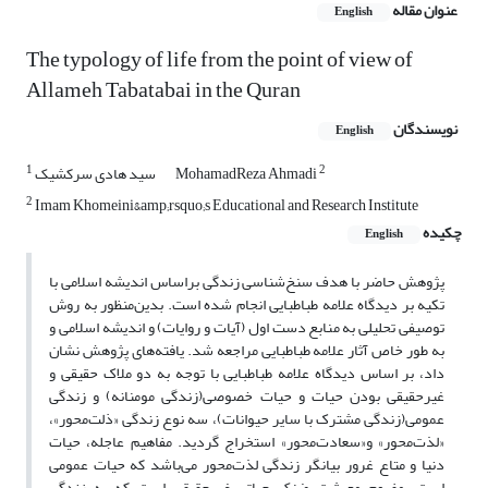
عنوان مقاله
English
The typology of life from the point of view of
Allameh Tabatabai in the Quran
نویسندگان
English
1
2
MohamadReza Ahmadi
سید هادی سرکشیک
2
Imam Khomeini&amp;rsquo;s Educational and Research Institute
چکیده
English
پژوهش حاضر با هدف سنخ‌شناسی زندگی براساس اندیشه اسلامی با
تکیه بر دیدگاه علامه طباطبایی انجام شده است. بدین‌منظور به روش
توصیفی تحلیلی به منابع دست اول (آیات و روایات) و اندیشه اسلامی و
به طور خاص آثار علامه طباطبایی مراجعه شد. یافته‌های پژوهش نشان
داد، بر اساس دیدگاه علامه طباطبایی با توجه به دو ملاک حقیقی و
غیرحقیقی بودن حیات و حیات خصوصی(زندگی مومنانه) و زندگی
عمومی(زندگی مشترک با سایر حیوانات)، سه نوع زندگی «ذلت‌محور»،
«لذت‌محور» و«سعادت‌محور» استخراج گردید. مفاهیم عاجله، حیات
دنیا و متاع غرور بیانگر زندگی لذت‌محور‌ می‌باشد که حیات عمومی
است. مفهوم معیشت ضنک حیاتی غیرحقیقی است که به زندگی