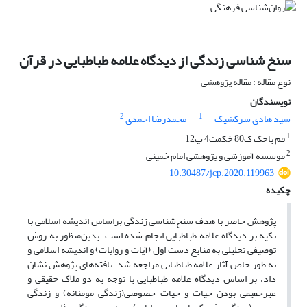
سنخ شناسی زندگی از دیدگاه علامه طباطبایی در قرآن
نوع مقاله : مقاله پژوهشی
نویسندگان
2
1
سید هادی سرکشیک
محمد‌رضا احمدی
1
قم باجک ک80 خکمت4 پ12
2
موسسه آموزشی و پژوهشی امام خمینی
10.30487/jcp.2020.119963
چکیده
پژوهش حاضر با هدف سنخ‌شناسی زندگی براساس اندیشه اسلامی با
تکیه بر دیدگاه علامه طباطبایی انجام شده است. بدین‌منظور به روش
توصیفی تحلیلی به منابع دست اول (آیات و روایات) و اندیشه اسلامی و
به طور خاص آثار علامه طباطبایی مراجعه شد. یافته‌های پژوهش نشان
داد، بر اساس دیدگاه علامه طباطبایی با توجه به دو ملاک حقیقی و
غیرحقیقی بودن حیات و حیات خصوصی(زندگی مومنانه) و زندگی