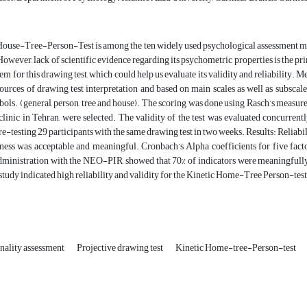
ouse-Tree-Person-Test is among the ten widely used psychological assessment meas
However, lack of scientific evidence regarding its psychometric properties is the pr
tem for this drawing test, which could help us evaluate its validity and reliability. 
sources of drawing test interpretation and based on main scales as well as subsc
ols. (general, person, tree and house). The scoring was done using Rasch’s measur
clinic in Tehran, were selected. The validity of the test was evaluated concurren
re-testing 29 participants with the same drawing test in two weeks. Results: Reliabili
ess was acceptable and meaningful. Cronbach’s Alpha coefficients for five factor
dministration with the NEO-PIR, showed that 70% of indicators were meaningfully 
e study indicated high reliability and validity for the Kinetic Home-Tree Person-test
nality assessment
Projective drawing test
Kinetic Home-tree-Person-test