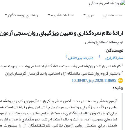
صفحه اصلی
مرور
اطلاعات نشریه
راهنمای نویسندگان
ارائۀ نظام نمره‌گذاری و تعیین ویژگی‏های ‏روان‌سنجی آزم
نوع مقاله : مقاله پژوهشی
نویسندگان
2
1
سارا گلزاری
علیرضا پیرخائفی
1
کارشناسی ارشد روان‌شناسی شخصیت، دانشگاه آزاد اسلامی واحد علوم و تحقیقات،
2
دانشیار گروه روان‌شناسی، دانشگاه آزاد اسلامی، واحد گرمسار، گرمسار، ایران
10.30487/jcp.2020.118695
چکیده
آزمون نقاشی «خانه - درخت - آدم جنبشی» یکی از ده آزمون پرکاربرد روان­شنا
علمی در تأیید ویژگی‏های ‏روان­سنجی، مهم­ترین چالش این روش فرافکن است. هد