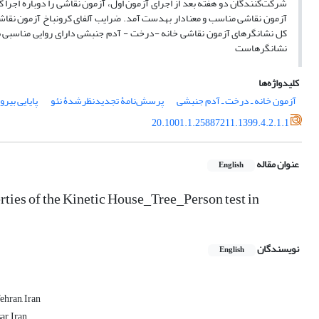
‏شرکت‌کنندگان ‏دو هفته بعد از اجرای آزمون اول، آزمون نقاشی را دوباره اجرا کر
کل نشانگرهای آزمون نقاشی خانه -درخت - آدم جنبشی دارای ‏‏روایی مناسبی بودن
نشانگرهاست
کلیدواژه‌ها
آزمون خانه ـ درخت ـ آدم جنبشی
پرسش‌نامۀ تجدیدنظرشدۀ نئو
پایایی بیرو
20.1001.1.25887211.1399.4.2.1.1
عنوان مقاله
English
ties of the Kinetic House_Tree_Person test in
نویسندگان
English
asters of Personality Psychology, Islamic Azad University Tehran Sciences & Research Branch
r, Iran