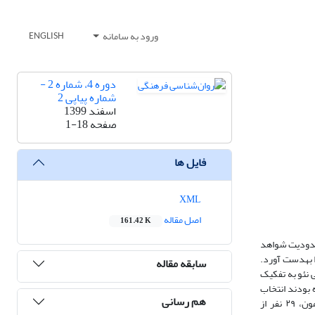
ورود به سامانه
ENGLISH
دوره 4، شماره 2 -
شماره پیاپی 2
اسفند 1399
صفحه
1-18
فایل ها
XML
اصل مقاله
161.42 K
محدودیت شواهد
 به­دست آورد.
سابقه مقاله
پرسش­نامۀ شخصیتی نئو به تفکیک
تهران مراجعه کرده بودند انتخاب
هم رسانی
شدند. برای سنجش روایی آزمون نقاشی، شرکت­کنندگان‏ ‏آن را به­صورت هم­زمان با پرسش‌نامۀ شخصیتی نئو انجام دادند. به­منظور محاسبۀ پایایی بیرونی آزمون، ۲۹ نفر از