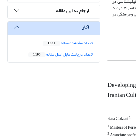
وظیفه­شناسی در
آزمون نقاشی مناسب و معنادار به­دست آمد. ضرایب آلفای کرونباخ آزمون نقاشی برای پنج عامل شخصیت بالا و در سطح 01/0 p < معنادار محاسبه شدند. در پژوهش حاضر۷۰ درصد
ارجاع به این مقاله
می و فرهنگی در
آمار
تعداد مشاهده مقاله
1,631
تعداد دریافت فایل اصل مقاله
1,105
Developing 
Iranian Cul
1
Sara Golzari
1
2
Associate profe