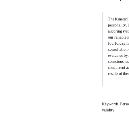
The Kinetic H
personality. 
a scoring sys
our reliable 
fourfold symb
consultation 
evaluated by 
consciousnesn
concurrent a
results of th
Keywords: Perso
validity