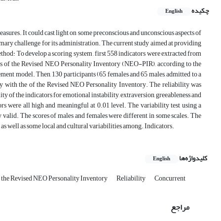
چکیده
English
ures. It could cast light on some preconscious and unconscious aspects of
imary challenge for its administration. The current study aimed at providing
Method: To develop a scoring system , first 558 indicators were extracted from
ales of the Revised NEO Personality Inventory (NEO-PIR), according to the
ement model. Then, 130 participants (65 females and 65 males, admitted to a
tly with the of the Revised NEO Personality Inventory. The reliability was
ty of the indicators for emotional instability, extraversion, greeableness and
s were all high and meaningful at 0.01 level. The variability test using a
valid. The scores of males and females were different in some scales. The
 as well as some local and cultural variabilities among. Indicators.
کلیدواژه‌ها
English
the Revised NEO Personality Inventory
Reliability
Concurrent
مراجع