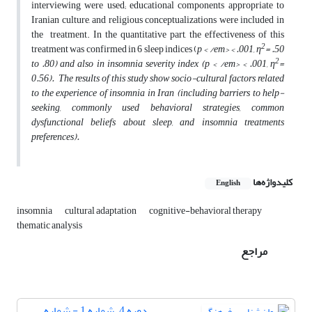
interviewing were used; educational components appropriate to
Iranian culture, and religious conceptualizations were included in
the treatment. In the quantitative part, the effectiveness of this
2
treatment was confirmed in 6 sleep indices (
p < /em> < .001, η
= .50
2
to .80) and also in insomnia severity index (
p < /em> < .001, η
=
0.56). The results of this study show socio-cultural factors related
to the experience of insomnia in Iran (including barriers to help-
seeking, commonly used behavioral strategies, common
dysfunctional beliefs about sleep, and insomnia treatments
preferences).
کلیدواژه‌ها
English
insomnia
cultural adaptation
cognitive-behavioral therapy
thematic analysis
مراجع
دوره 4، شماره 1 - شماره