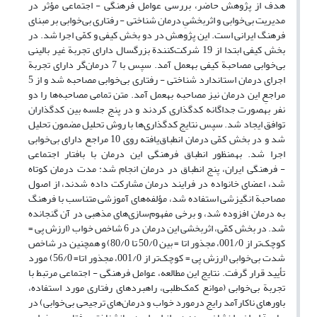
هدف از پژوهش حاضر، بررسی عوامل فرهنگی - اجتماعی مؤثر در
مدیریت بی‌خوابی و اثربخشیِ درمان شناختی - رفتاری بی‌خوابی بر مبنای
فرهنگ ایرانی است. این پژوهش در دو بخش کیفی و کمّی اجرا شد. در
بخش کیفی ابتدا از 19 شرکت‌کنندة بزرگ­سال دارای تجربة غیر بالینی
بی‌خوابی مصاحبة کیفی به­عمل آمد. سپس با 7 درمان‌گر دارای تجربة
اجرای درمان استاندارد شناختی - رفتاری بی‌خوابی مصاحبه شد و از 5
مراجعِ این درمان نیز مصاحبه به­عمل آمد. متن تمامی مصاحبه‌ها را دو
نفر به­صورت جداگانه کدگذاری کردند و در پنج جلسه بین کدگذاران
توافق ایجاد شد. سپس نتایج کدگذاری‌ها با روش تحلیل مضمون تحلیل
شد و در بخش کمّی درمان انطباق‌یافته روی 10 مراجع دارای بی‌خوابی
اجرا شد. به­منظور انطباق فرهنگی این درمان با بافتار اجتماعی
- فرهنگی ایران، پنج انطباق در درمان انجام شد: مدت درمان کوتاه
شد، اعضای خانواده در فرایند درمان مشارکت داده شدند، از اصول
مصاحبة انگیزشی استفاده شد، مؤلفه‌های آموزشی متناسب با فرهنگ
به درمان افزوده شد، و برخی مفهوم‌سازی‌های مذهبی در آن گنجانده
شد. در بخش کمّی، اثربخشی این درمان در 6 شاخص خواب (ارزش پی =
کوچک‌تر از 001/0، مجذور اتا = بین 50/0 تا 80/0) و همچنین در شاخص
شدت بی‌خوابی (ارزش پی = کوچک‌تر از 001/0، مجذور اتا= 56/0) مورد
تأیید قرار گرفت. نتایج این مطالعه، عوامل فرهنگی - اجتماعی مرتبط با
تجربة بی‌خوابی (موانع کمک‌طلبی، راهبردهای رفتاری مورد استفاده،
باورهای ناکارآمد رایج درمورد خواب و درمان‌های ترجیحی بی‌خوابی) در