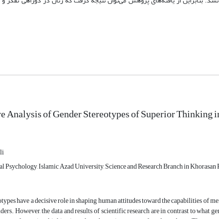
شد. بنابراین از یافته‌‌های پژوهش می‌توان نتیجه گرفت که زنان در دوراهی تفکر 
 Analysis of Gender Stereotypes of Superior Thinking
li
al Psychology, Islamic Azad University, Science and Research Branch in Khorasan 
types have a decisive role in shaping human attitudes toward the capabilities of m
ders. However, the data and results of scientific research are in contrast to what g