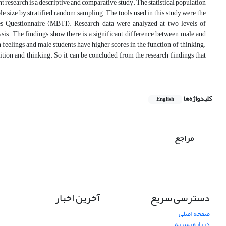
 research is a descriptive and comparative study. The statistical population
e size by stratified random sampling. The tools used in this study were the
es Questionnaire (MBTI). Research data were analyzed at two levels of
sis. The findings show there is a significant difference between male and
 feelings and male students have higher scores in the function of thinking.
tion and thinking. So, it can be concluded from the research findings that
کلیدواژه‌ها
English
مراجع
دسترسی سریع
آخرین اخبار
صفحه اصلی
درباره نشریه