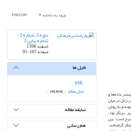
ورود به سامانه
ENGLISH
دوره 3، شماره 2 -
شماره پیاپی 2
اسفند 1398
صفحه
91-107
فایل ها
XML
اصل مقاله
145.93 K
یشتر داده‌ها و
 زنان در میان
انشجویان دانشگاه آزاد اسلامی بودند. 370 نفر به­منزلۀ حجم نمونه و به روش
سابقه مقاله
 ـ بریگز بود.
شرح است: بین
هم رسانی
کر گرفته‌اند.