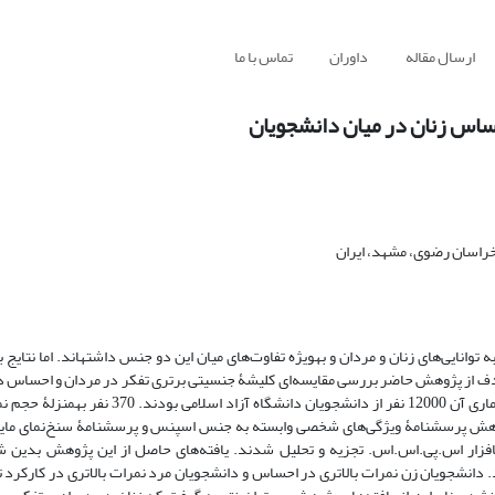
ارسال مقاله
داوران
تماس با ما
ساس زنان در میان دانشجویان
خراسان رضوی، مشهد، ایران
انایی‌های زنان و مردان و به­ویژه تفاوت‌های میان این دو جنس داشته­اند. اما نتایج ب
هدف از پژوهش حاضر بررسی مقایسه‌ای کلیشۀ جنسیتی برتری تفکر در مردان و احساس در
دانشجویان بود. پژوهش حاضر توصیفی و از نوع علّی مقایسه‌ای بود و جامعۀ آماری آن 12000 نفر از د
ژوهش پرسش­نامۀ ویژگی‌های شخصی وابسته به جنس اسپنس و پرسش­نامۀ سنخ‌نمای مایرز
افزار اس.پی.اس.اس. تجزیه و تحلیل شدند. یافته‌های حاصل از این پژوهش بدین 
 دانشجویان زن نمرات بالاتری در احساس و دانشجویان مرد نمرات بالاتری در کارکرد تف