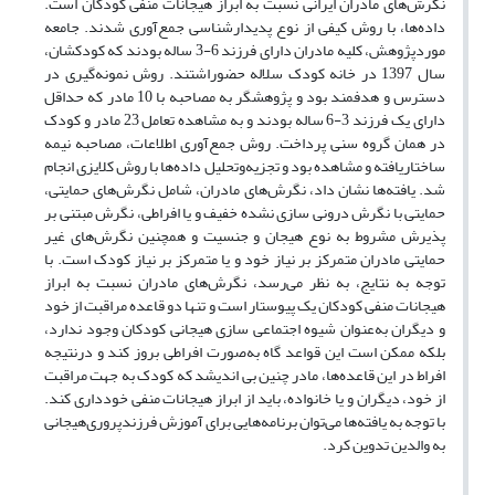
نگرش‌های مادران ایرانی نسبت به ابراز هیجانات منفی کودکان است.
داده‌ها، با روش کیفی از نوع پدیدارشناسی جمع‌آوری شدند. جامعه
موردپژوهش، کلیه مادران دارای فرزند 6-3 ساله بودند که کودکشان،
سال 1397 در خانه کودک سلاله حضوراشتند. روش نمونه‌گیری در
دسترس و هدفمند بود و پژوهشگر به مصاحبه با 10 مادر که حداقل
دارای یک فرزند 3-6 ساله بودند و به مشاهده تعامل 23 مادر و کودک
در همان گروه‌ سنی پرداخت. روش جمع‌آوری اطلاعات، مصاحبه‌ نیمه
ساختاریافته و مشاهده بود و تجزیه‌وتحلیل داده‌ها با روش کلایزی انجام
شد. یافته‌ها نشان داد، نگرش‌های مادران، شامل نگرش‌های حمایتی،
حمایتی با نگرش درونی سازی نشده خفیف و یا افراطی، نگرش مبتنی بر
پذیرش مشروط به نوع هیجان و جنسیت و همچنین نگرش‌های غیر
حمایتی مادران متمرکز بر نیاز خود و یا متمرکز بر نیاز کودک است. با
توجه به نتایج، به نظر می‌رسد، نگرش‌های مادران نسبت به ابراز
هیجانات منفی کودکان یک پیوستار است و تنها دو قاعده مراقبت از خود
و دیگران به‌عنوان شیوه اجتماعی سازی هیجانی کودکان وجود ندارد،
بلکه ممکن است این قواعد گاه به‌صورت افراطی بروز کند و درنتیجه
افراط در این قاعده‌ها، مادر چنین بی اندیشد که کودک به جهت مراقبت
از خود، دیگران و یا خانواده، باید از ابراز هیجانات منفی خودداری کند.
با توجه به یافته‌ها می‌توان برنامه‌هایی برای آموزش فرزندپروری‌هیجانی
به والدین تدوین کرد.