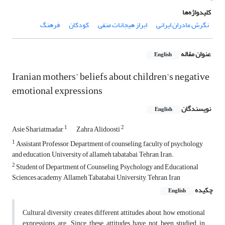
کلیدواژه‌ها
نگرش مادران ایرانی
ابراز هیجانات منفی
کودکان
فرهنگ
عنوان مقاله
English
Iranian mothers' beliefs about children's negative
emotional expressions
نویسندگان
English
1
2
Asie Shariatmadar
Zahra Alidoosti
1
Assistant Professor, Department of counseling, faculty of psychology
and education, University of allameh tabatabai, Tehran, Iran.
2
Student of Department of Counseling, Psychology and Educational
Sciences academy, Allameh Tabatabai University, Tehran, Iran
چکیده
English
Cultural diversity creates different attitudes about how emotional
expressions are. Since these attitudes have not been studied in