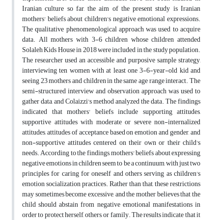
Iranian culture so far, the aim of the present study is Iranian
mothers' beliefs about children's negative emotional expressions.
The qualitative phenomenological approach was used to acquire
data. All mothers with 3-6 children whose children attended
Solaleh Kids House in 2018 were included in the study population.
The researcher used an accessible and purposive sample strategy,
interviewing ten women with at least one 3-6-year-old kid and
seeing 23 mothers and children in the same age range interact. The
semi-structured interview and observation approach was used to
gather data, and Colaizzi's method analyzed the data. The findings
indicated that mothers' beliefs include supporting attitudes,
supportive attitudes with moderate or severe non-internalized
attitudes, attitudes of acceptance based on emotion and gender, and
non-supportive attitudes centered on their own or their child's
needs. According to the findings, mothers' beliefs about expressing
negative emotions in children seem to be a continuum, with just two
principles for caring for oneself and others serving as children's
emotion socialization practices. Rather than that, these restrictions
may sometimes become excessive, and the mother believes that the
child should abstain from negative emotional manifestations in
order to protect herself, others, or family. The results indicate that it