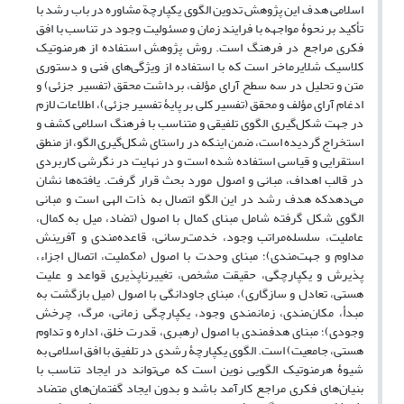
اسلامی هدف این پژوهش تدوین الگوی یکپارچة مشاوره در باب رشد با
تأکید بر نحوۀ مواجهه با فرایند زمان و مسئولیت وجود در تناسب با افق
فکری مراجع در فرهنگ است. روش پژوهش استفاده از هرمنوتیک
کلاسیک شلایرماخر است که با استفاده از ویژگی‌‌های فنی و دستوری
متن و تحلیل در سه سطح آرای مؤلف، برداشت محقق (تفسیر جزئی) و
ادغام آرای مؤلف و محقق (تفسیر کلی بر پایۀ تفسیر جزئی)، اطلاعات لازم
در جهت شکل‌گیری الگوی تلفیقی و متناسب با فرهنگ اسلامی کشف و
استخراج گردیده است، ضمن اینکه در راستای شکل‌گیری الگو، از منطق
استقرایی و قیاسی استفاده شده است و در نهایت در نگرشی کاربردی
در قالب اهداف، مبانی و اصول مورد بحث قرار گرفت. یافته‌ها نشان
می‌دهدکه هدف رشد در این الگو اتصال به ذات الهی است و مبانی
الگوی شکل گرفته شامل مبنای کمال با اصول (تضاد، میل به کمال،
عاملیت، سلسله‌مراتب وجود، خدمت‌رسانی، قاعده‌مندی و آفرینش
مداوم و جهت‌مندی)؛ مبنای وحدت با اصول (مکملیت، اتصال اجزاء،
پذیرش و یکپارچگی، حقیقت مشخص، تغییرناپذیری قواعد و علیت
هستی، تعادل و سازگاری)، مبنای جاودانگی با اصول (میل بازگشت به
مبدأ، مکان‌مندی، زمانمندی وجود، یکپارچگی زمانی، مرگ، چرخش
وجودی)؛ مبنای هدفمندی با اصول (رهبری، قدرت خلق، اداره و تداوم
هستی، جامعیت) است. الگوی یکپارچۀ رشدی در تلفیق با افق اسلامی به
شیوۀ هرمنوتیک الگویی نوین است که می‌تواند در ایجاد تناسب با
بنیان‌های فکری مراجع کارآمد باشد و بدون ایجاد گفتمان‌های متضاد