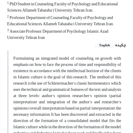
1
PhD Student in Counseling, Faculty of Psychology and Educational
Sciences, Allameh Tabataba’i University, Tehran, Iran.
2
Professor, Department of Counseling, Faculty of Psychology and
Educational Sciences, Allameh Tabataba’i University, Tehran, Iran.
3
Associate Professor, Department of Psychology, Islamic Azad
University, Tehran, Iran
چکیده
English
Formulating an integrated model of counseling on growth with
emphasis on how to face the process of time and responsibility of
existence in accordance with the intellectual horizon of the clients
in Islamic culture is the goal of this research. The method of this
research is the use of Schleiermacher's classic hermeneutics, which
uses the technical and grammatical features of the text and analysis
at three levels: author's opinion, researcher's opinion (partial
interpretation) and integration of the author's and researcher's
opinions (overall interpretation based on partial interpretation), the
necessary information It has been discovered and extracted in the
direction of the formation of a consolidated model that fits the
Islamic culture, while in the direction of the formation of the model,