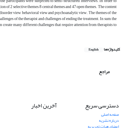
 the participants were subjected to semi-structured interviews. In order to
ation of 2 selective themes, 8 central themes and 47 open themes. The content
ty disorder view, behavioral view and psychoanalytic view. The themes of the
challenges of the therapist and challenges of ending the treatment. In sum, the
can create many different challenges that require attention from therapists to
کلیدواژه‌ها
English
مراجع
دسترسی سریع
آخرین اخبار
صفحه اصلی
درباره نشریه
اعضای هیات تحریریه