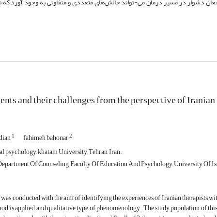
عان دشوار در مسیر درمان می-تواند چالش‌های متعددی و متفاوتی به وجود آورد که نی
ients and their challenges from the perspective of Iranian
1
2
zdian
fahimeh bahonar
al psychology, khatam University, Tehran, Iran.
epartment Of Counseling, Faculty Of Education And Psychology, University Of Isfa
 was conducted with the aim of identifying the experiences of Iranian therapists wit
od is applied and qualitative type of phenomenology. The study population of thi