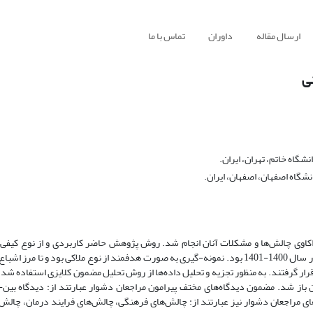
ارسال مقاله
داوران
تماس با ما
نی
گاه خاتم، تهران، ایران.
گاه اصفهان، اصفهان، ایران.
واکاوی چالش‌ها و مشکلات آنان انجام شد. روش پژوهش حاضر کاربردی و از نوع کیفی
می‌باشد. جمعیت مورد مطالعه این پژوهش شامل درمانگران فعال شهر تهران در سال 1400-1401 بود. نمونه-گیری به صورت هدفمند از نوع ملاکی بود و
قرار گرفتند. به منظور تجزیه و تحلیل داده‌ها از روش تحلیل مضمون کلایزی استفاده شد.
ر به شناسایی ۲ مضمون گزینشی، ۸ مضمون محوری و ۴۷ مضمون باز شد. مضمون دیدگاه‌های مختف پیرامون مراجعان دشوار عبارتند از: دی
ای مراجعان دشوار نیز عبارتند از: چالش‌های فرهنگی، چالش‌های فرایند درمان، چالش‌