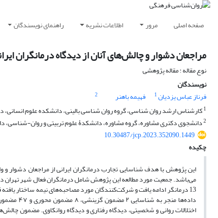
صفحه اصلی
مرور
اطلاعات نشریه
راهنمای نویسندگان
مراجعان دشوار و چالش‌های آنان از دیدگاه درمانگران ایرا
نوع مقاله : مقاله پژوهشی
نویسندگان
2
1
فرناز عباس یزدیان
فهیمه باهنر
1
کارشناس ارشد روان شناسی، گروه روان شناسی بالینی، دانشکده علوم انسانی، دانش
2
دانشجوی دکتری مشاوره، گروه مشاوره، دانشکدۀ علوم تربیتی و روان-شناسی، دانش
10.30487/jcp.2023.352090.1449
چکیده
این پژوهش با هدف شناسایی تجارب درمانگران ایرانی از مراجعان دشوار و 
13 درمانگر ادامه یافت و شرکت‌کنندگان مورد مصاحبه‌های نیمه ساختار یافته 
داده‌ها منج
اختلالات روانی و شخصیتی، دیدگاه رفتاری و دیدگاه روانکاوی. مضمون چالش‌ه