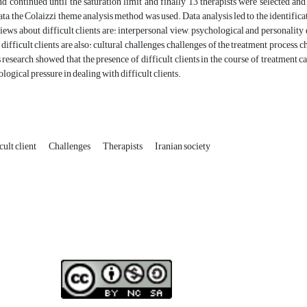
d continued until the saturation limit and finally 13 therapists were selected and
ata, the Colaizzi theme analysis method was used. Data analysis led to the identific
views about difficult clients are: interpersonal view, psychological and personali
difficult clients are also: cultural challenges, challenges of the treatment process, 
is research showed that the presence of difficult clients in the course of treatment 
logical pressure in dealing with difficult clients.
ult client
Challenges
Therapists
Iranian society