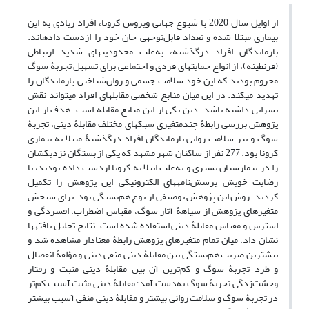
از اوایل سال 2020 با شیوع جهانی ویروس کرونا، افراد زیادی به این
بیماری مبتلا شده و تعداد قابل‌توجهی جان خود را ازدست داده‏اند.
بازماندگان افراد درگذشته، به‌علت محدودیت‏های شدید ارتباطی
(قرنطینه)، از انواع حمایت‏های فردی و اجتماعی برای تسهیل تجربۀ سوگ
محروم بودند که این خود سلامت جسمی و روان‌شناختی بازماندگان را
تهدید می‏کند. در این میان منابع شخصی مقابله‏ای افراد می‏تواند نقش
بسزایی داشته باشد. دین یکی از این منابع مقابله است. هدف از این
پژوهش بررسی رابطۀ چندمتغیری سبک‏های مختلف مقابلۀ دینی، تجربۀ
سوگ و نیز سلامت روانی بازماندگان افراد درگذشتۀ مبتلا به بیماری
کرونا بود. 277 نفر از ساکنان شهر مشهد که یکی از بستگان نزدیک‏شان
را در بیمارستان بستری و به‌علت ابتلا به کرونا ازدست داده بودند، با
رضایت خویش پرسش‌نامه‏های الکترونیکی این پژوهش را تکمیل
کردند. روش این پژوهش توصیفی از نوع هم‌بستگی بود. برای سنجش
متغیرهای پژوهش از سیاهۀ آثار سوگ، مقیاس اضطراب، افسردگی و
استرس و مقیاس مقابلۀ دینی استفاده شده است. نتایج تحلیل یافته‏ها
نشان داد، میان تمام متغیرهای پژوهش رابطۀ معنادار مشاهده شد و
بیشترین ضریب هم‌بستگی بین مقابلۀ دینی منفی دینی و مؤلفۀ انفصال
و طرد تجربۀ سوگ و کم‌ترین آن بین مقابلۀ دینی مثبت و رفتار
وحشت‌زدگی تجربۀ سوگ به‌دست آمد؛ مقابلۀ دینی مثبت آسیب کم‌تر
در تجربۀ سوگ و سلامت روانی بیشتر و مقابلۀ دینی منفی آسیب بیشتر