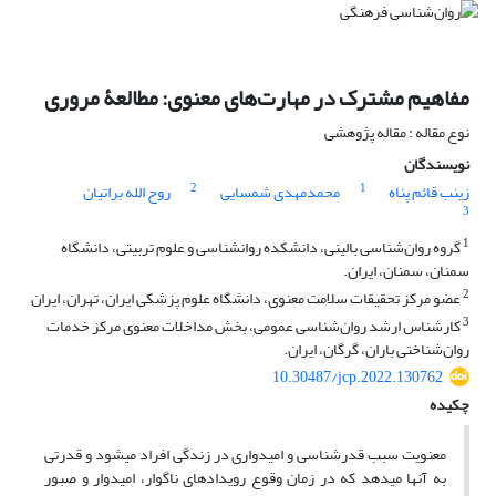
مفاهیم مشترک در مهارت‌های معنوی: مطالعۀ مروری
نوع مقاله : مقاله پژوهشی
نویسندگان
2
1
زینب قائم پناه
محمدمهدی شمسایی
روح الله براتیان
3
1
گروه روان‌شناسی بالینی، دانشکده روانشناسی و علوم تربیتی، دانشگاه
سمنان، سمنان، ایران.
2
عضو مرکز تحقیقات سلامت معنوی، دانشگاه علوم پزشکی ایران، تهران، ایران
3
کارشناس ارشد روان‌شناسی عمومی، بخش مداخلات معنوی مرکز خدمات
روان‌شناختی باران، گرگان، ایران.
10.30487/jcp.2022.130762
چکیده
معنویت سبب قدرشناسی و امیدواری در زندگی افراد می­شود و قدرتی
به آن­ها می­دهد که در زمان وقوع رویدادهای ناگوار، امیدوار و صبور