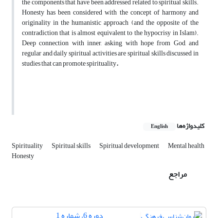
the components that have been addressed related to spiritual skills.
Honesty has been considered with the concept of harmony and
originality in the humanistic approach (and the opposite of the
contradiction that is almost equivalent to the hypocrisy in Islam).
Deep connection with inner, asking with hope from God, and
regular and daily spiritual activities are spiritual skills discussed in
studies that can promote spirituality
.
کلیدواژه‌ها
English
Spirituality
Spiritual skills
Spiritual development
Mental health
Honesty
مراجع
دوره 6، شماره 1