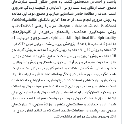
باشند و احساس هدفمندی کنند. به همین منظور کسب مهارت‌های
معنوی جهت ارتقای بهداشت روانی، آسایش و کیفیت زندگی ضروری
است. هدف از مطالعۀ حاضر شناسایی مهارت­های معنوی بود. این مطالعه
به روش مروری انجام شد. از جامعۀ آماری بانک­های اطلاعاتیPubMed
،Scopus ، Science Direct، ProQuest در بازۀ زمانی 2004ـ2019، با
روش نمونه‌گیری هدفمند، یافته‌های برخوردار از کلیدواژه‌های
Spiritual skill، Spiritual life، Spirituality، جست‌وجو و درنهایت 51
مقاله و کتاب مرتبط با هدف پژوهش بررسی شد. در این میان 17 کتاب،
12 مقاله به روش کمّی، 5 مقاله به روش کیفی، 1 مقاله به روش آمیخته و
16 مقاله به روش مروری، بررسی شدند. نتایج نشان داد صادق بودن،
خلوت با خود، تمریناتی برای آرامش درونی، همدلی، پرورش عشق الهی،
دعا و نیایش، شکستن عادات و انجام کاری نو، توکل به خداوند،
طبیعت‌گردی، حضور بیشتر در زندگی و فعالیت‌ها، تلاش برای اهداف والا
و پذیرش، مهارت‌هایی هستند که در پژوهش‌ها به آن‌ها‌ پرداخته شده
است. به‌نظر می‌رسد برخورداری از صداقت با مفهوم همخوانی و اصالت
در رویکرد انسان‌گرایی (و نقطۀ مقابل آن ناهمخوانی)، برنامه‌ریزی برای
ارتباط عمیق با فطرت درونی خود، درخواست همراه با امید به محقق
شدن آن از خداوند و فعالیت‌های منظم و روزانۀ معنوی، از مهارت‌های
معنوی مطرح‌شده در مطالعات متعدد است که می‌تواند نقش جدی در
ارتقا و بهبود معنویت در افراد داشته باشد.