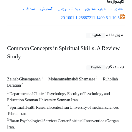
کلیدواژه‌ها
معنویت
مهارت معنوی
بهداشت روانی
آسایش
صداقت
20.1001.1.25887211.1400.5.1.10.5
عنوان مقاله
English
Common Concepts in Spiritual Skills: A Review
Study
نویسندگان
English
1
2
Zeinab Ghaempanah
Mohammadmahdi Shamsaee
Ruhollah
3
Baratian
1
Department of Clinical Psychology, Faculty of Psychology and
Education, Semnan University, Semnan, Iran.
2
Spiritual Health Research center, Iran University of medical sciences,
Tehran, Iran.
3
Baran Psychological Services Center Spiritual Interventions,Gorgan,
Iran.