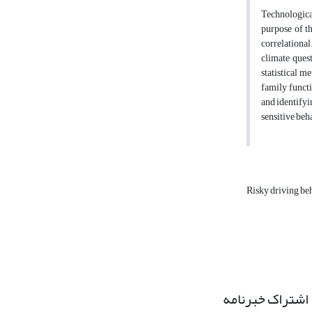
Technological
purpose of t
correlationa
climate ques
statistical m
family functi
and identifyi
sensitive beha
Risky driving be
اشتراک خبرنامه