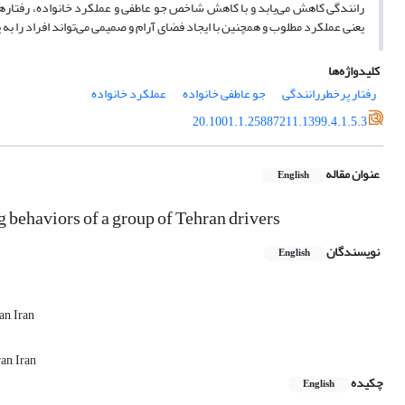
رانندگی کاهش می‌یابد و با کاهش شاخص جو عاطفی و عملکرد خانواده، رفتارها
یعنی عملکرد مطلوب و همچنین با ایجاد فضای آرام و صمیمی می‌تواند افراد را به
کلیدواژه‌ها
رفتار پرخطررانندگی
جو عاطفی خانواده
عملکرد خانواده
20.1001.1.25887211.1399.4.1.5.3
عنوان مقاله
English
g behaviors of a group of Tehran drivers
نویسندگان
English
n, Iran
an, Iran
چکیده
English