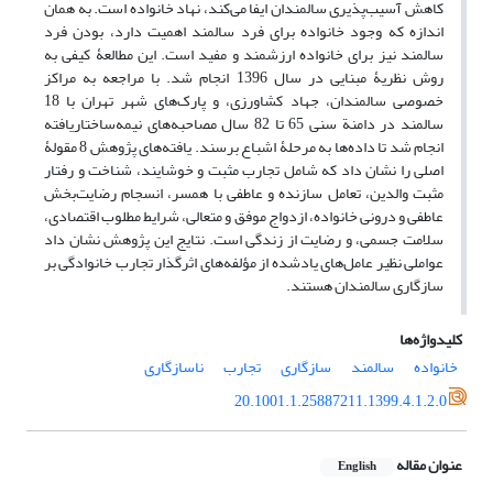
کاهش آسیب‌پذیری سالمندان ایفا می‌کند، نهاد خانواده است. به همان
اندازه که وجود خانواده برای فرد سالمند اهمیت دارد، بودن فرد
سالمند نیز برای خانواده ارزشمند و مفید است. این مطالعۀ کیفی به
روش نظریۀ مبنایی در سال 1396 انجام شد. با مراجعه به مراکز
خصوصی سالمندان، جهاد کشاورزی، و پارک‌های شهر تهران با 18
سالمند در دامنة سنی 65 تا 82 سال مصاحبه‌های نیمه‌ساختاریافته
انجام شد تا داده‌ها به مرحلۀ اشباع برسند. یافته‌های پژوهش 8 مقولۀ
اصلی را نشان داد که شامل تجارب مثبت و خوشایند، شناخت و رفتار
مثبت والدین، تعامل سازنده و عاطفی با همسر، انسجام رضایت‌بخش
عاطفی و درونی خانواده، ازدواج موفق و متعالی، شرایط مطلوب اقتصادی،
سلامت جسمی، و رضایت از زندگی است. نتایج این پژوهش نشان داد
عواملی نظیر عامل‌های یادشده از مؤلفه‌های اثرگذار تجارب خانوادگی بر
سازگاری سالمندان هستند.
کلیدواژه‌ها
خانواده
سالمند
سازگاری
تجارب
ناسازگاری
20.1001.1.25887211.1399.4.1.2.0
عنوان مقاله
English